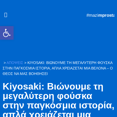
#mazi
mprosta
Ανοίξτε τη γραμμή εργαλείων
>
ΑΠΟΨΕΙΣ
>
KIYOSAKI: ΒΙΏΝΟΥΜΕ ΤΗ ΜΕΓΑΛΎΤΕΡΗ ΦΟΎΣΚΑ
ΣΤΗΝ ΠΑΓΚΌΣΜΙΑ ΙΣΤΟΡΊΑ, ΑΠΛΆ ΧΡΕΙΆΖΕΤΑΙ ΜΙΑ ΒΕΛΌΝΑ – Ο
ΘΕΌΣ ΝΑ ΜΑΣ ΒΟΗΘΉΣΕΙ
Kiyosaki: Βιώνουμε τη
μεγαλύτερη φούσκα
στην παγκόσμια ιστορία,
απλά χρειάζεται μια