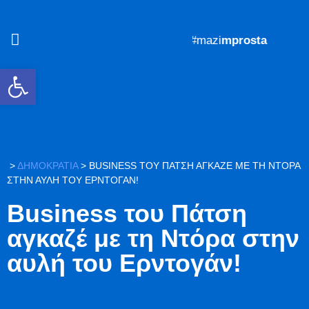
#mazi
mprosta
Ανοίξτε τη γραμμή εργαλείων
>
ΔΗΜΟΚΡΑΤΙΑ
>
BUSINESS ΤΟΥ ΠΆΤΣΗ ΑΓΚΑΖΈ ΜΕ ΤΗ ΝΤΌΡΑ
ΣΤΗΝ ΑΥΛΉ ΤΟΥ ΕΡΝΤΟΓΆΝ!
Business του Πάτση
αγκαζέ με τη Ντόρα στην
αυλή του Ερντογάν!