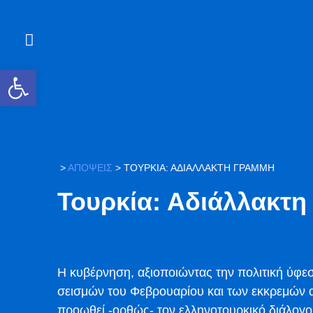
Ανοίξτε τη γραμμή εργαλείων
>
ΑΠΟΨΕΙΣ
>
ΤΟΥΡΚΊΑ: ΑΔΙΆΛΛΑΚΤΗ ΓΡΑΜΜΉ
Τουρκία: Αδιάλλακτη
Η κυβέρνηση, αξιοποιώντας την πολιτική ύφε
σεισμών του Φεβρουαρίου και των εκκρεμών αι
προωθεί -ορθώς- τον ελληνοτουρκικό διάλογο