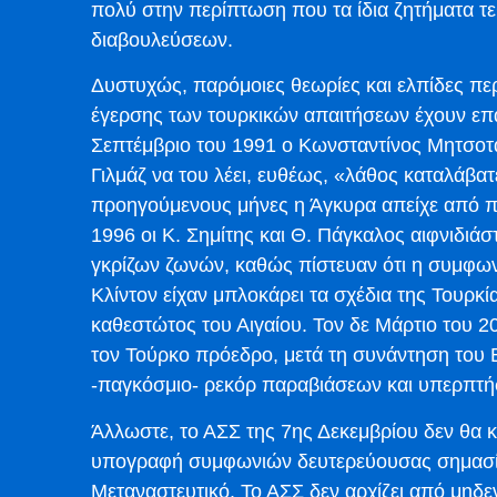
πολύ στην περίπτωση που τα ίδια ζητήματα τε
διαβουλεύσεων.
Δυστυχώς, παρόμοιες θεωρίες και ελπίδες πε
έγερσης των τουρκικών απαιτήσεων έχουν επα
Σεπτέμβριο του 1991 ο Κωνσταντίνος Μητσοτά
Γιλμάζ να του λέει, ευθέως, «λάθος καταλάβατ
προηγούμενους μήνες η Άγκυρα απείχε από πρ
1996 οι Κ. Σημίτης και Θ. Πάγκαλος αιφνιδιά
γκρίζων ζωνών, καθώς πίστευαν ότι η συμφων
Κλίντον είχαν μπλοκάρει τα σχέδια της Τουρκ
καθεστώτος του Αιγαίου. Τον δε Μάρτιο του 2
τον Τούρκο πρόεδρο, μετά τη συνάντηση του
-παγκόσμιο- ρεκόρ παραβιάσεων και υπερπτή
Άλλωστε, το ΑΣΣ της 7ης Δεκεμβρίου δεν θα κ
υπογραφή συμφωνιών δευτερεύουσας σημασίας
Μεταναστευτικό. Το ΑΣΣ δεν αρχίζει από μηδενι