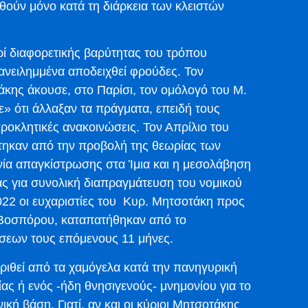
θούν μόνο κατά τη διάρκεια των κλειστών
ρί διαφορετικής βαρύτητας του τρόπου
νειλημμένα αποδειχθεί φρούδες. Τον
κης άκουσε, στο Παρίσι, τον ομόλογό του Μ.
ε» ότι άλλαξαν τα πράγματα, επειδή τους
οκλητικές ανακοινώσεις. Τον Απρίλιο του
στηκαν από την προβολή της θεωρίας των
ία απαγκίστρωσης στα Ίμια και η μεσολάβηση
ίας για συνολική διαπραγμάτευση του νομικού
022 οι ευχαριστίες του Κυρ. Μητσοτάκη προς
 Βοσπόρου, καταπατήθηκαν από το
σεων τους επόμενους 11 μήνες.
ριθεί από τα χαμόγελα κατά την πανηγυρική
 ή ενός -ήδη θνησιγενούς- μνημονίου για το
κή βάση. Γιατί, αν και οι κύριοι Μητσοτάκης