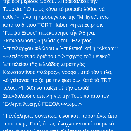
τῆς ἐφημερίδος Sozcu. «Προεκάλεσε τήν
Τουρκία: “Ὅποιος κάνει τό μοιραῖο λάθος νά
ἔρθει”», εἶναι ἡ προσέγγισις τῆς “Milliyet”, ἐνῶ
κατά τό δίκτυο TGRT Haber, «ἡ ἐπιχείρησις
“Γαμψό Ξίφος” ταρεκούνησε τήν Ἀθήνα:
Σκανδαλώδεις δηλώσεις τοῦ Ἕλληνος
Ἐπιτελάρχου Φλώρου.» Ἐπιθετική καί ἡ “Aksam”:
«Ξεπέρασε τά ὅριά του ὁ Ἀρχηγός τοῦ Γενικοῦ
Ἐπιτελείου τῆς Ἑλλάδος Στρατηγός
Κωνσταντῖνος Φλῶρος», γράφει, ὑπό τόν τίτλο,
«ὁ γείτονας παίζει μέ τήν φωτιά.» Κατά τό TRT,
τέλος, «Ἡ Ἀθήνα παίζει μέ τήν φωτιά!
Σκανδαλώδης ἀπειλή γιά τήν Τουρκία ἀπό τόν
Ἕλληνα Ἀρχηγό ΓΕΕΘΑ Φλῶρο.»
Ἡ ἐνόχλησις, συνεπῶς, εἶναι κάτι παραπάνω ἀπό
προφανής. Γιατί, ὅμως, ἐνοχλοῦνται τά τουρκικά