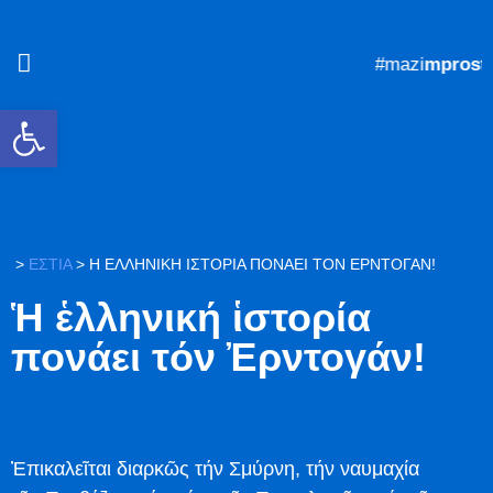
#mazi
mprosta
Ανοίξτε τη γραμμή εργαλείων
>
ΕΣΤΙΑ
>
Ἡ ἙΛΛΗΝΙΚΉ ἹΣΤΟΡΊΑ ΠΟΝΆΕΙ ΤΌΝ ἘΡΝΤΟΓΆΝ!
Ἡ ἑλληνική ἱστορία
πονάει τόν Ἐρντογάν!
Ἐπικαλεῖται διαρκῶς τήν Σμύρνη, τήν ναυμαχία