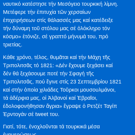
ναυτικό κατέστησε τήν Μεσόγειο τουρκική λίμνη.
Μετέφερε τήν ἐπιτυχία τῶν χερσαίων
ἐπιχειρήσεων στίς θάλασσές μας καί κατέδειξε
τήν δύναμη τοῦ στόλου μας σέ ὁλόκληρο τόν
κόσμο» ἐτόνιζε, σέ γραπτό μήνυμά του, πρό
τριετίας.
Κάθε χρόνο, τέλος, θυμᾶται καί τήν Μάχη τῆς
Τριπολιτσᾶς τό 1821: «Δέν ἔχουμε ξεχάσει καί
δέν θά ξεχάσουμε ποτέ τήν Σφαγή τῆς
Τριπολιτσᾶς, πού ἔγινε στίς 23 Σεπτεμβρίου 1821
καί στήν ὁποία χιλιάδες Τοῦρκοι μουσουλμάνοι,
τά ἀδέρφια μας, οἱ Ἀλβανοί καί Ἑβραῖοι,
ἐδολοφονήθησαν ἄγρια» ἔγραψε ὁ Ρετζέτ Ταγίπ
Ἐρντογάν σέ tweet του.
Γιατί, τότε, ἐνοχλοῦνται τά τουρκικά μέσα
ἐνημερώσεως