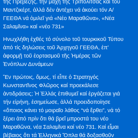
τῆς Πρεβέζης, τήν μάχη τῆς Τριπολιτσᾶς καί τοῦ
Μαντζικέρτ, ἀλλά δέν ἀντέχει νά ἀκούει τόν Α/
ΓΕΕΘΑ νά ὁμιλεῖ γιά «Νέο Μαραθῶνα», «Νέα
Σαλαμῖνα» καί «νέο 731»
Ηνωχλήθη ἐχθές τό σύνολο τοῦ τουρκικοῦ Τύπου
ἀπό τίς δηλώσεις τοῦ Ἀρχηγοῦ ΓΕΕΘΑ, ἐπ’
ἀφορμῇ τοῦ ἑορτασμοῦ τῆς Ἡμέρας τῶν
Ἐνόπλων Δυνάμεων
Ἔν πρώτοις, ὅμως, τί εἶπε ὁ Στρατηγός
Κωνσταντῖνος Φλῶρος καί προεκάλεσε
ἀντιδράσεις; Ἡ Ἑλλάς ἐπιθυμεῖ καί ἐργάζεται γιά
τήν εἰρήνη, ἐσημείωσε, ἀλλά προειδοποίησε
«ὅποιος κάνει τό μοιραῖο λάθος “νά ἔρθει”, νά τό
ξέρει ἀπό πρίν ὅτι θά βρεῖ μπροστά του νέο
Μαραθῶνα, νέα Σαλαμῖνα καί νέο 731. Καί εἶμαι
βέβαιος ὅτι τά Ἑλληνικά Ὅπλα θά δοξασθοῦν