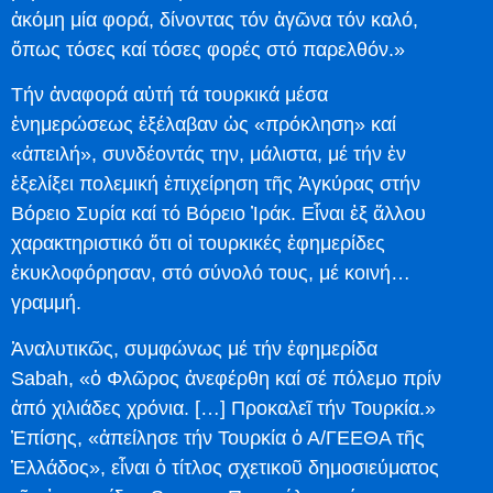
ἀκόμη μία φορά, δίνοντας τόν ἀγῶνα τόν καλό,
ὅπως τόσες καί τόσες φορές στό παρελθόν.»
Τήν ἀναφορά αὐτή τά τουρκικά μέσα
ἐνημερώσεως ἐξέλαβαν ὡς «πρόκληση» καί
«ἀπειλή», συνδέοντάς την, μάλιστα, μέ τήν ἐν
ἐξελίξει πολεμική ἐπιχείρηση τῆς Ἀγκύρας στήν
Βόρειο Συρία καί τό Βόρειο Ἰράκ. Εἶναι ἐξ ἄλλου
χαρακτηριστικό ὅτι οἱ τουρκικές ἐφημερίδες
ἐκυκλοφόρησαν, στό σύνολό τους, μέ κοινή…
γραμμή.
Ἀναλυτικῶς, συμφώνως μέ τήν ἐφημερίδα
Sabah, «ὁ Φλῶρος ἀνεφέρθη καί σέ πόλεμο πρίν
ἀπό χιλιάδες χρόνια. […] Προκαλεῖ τήν Τουρκία.»
Ἐπίσης, «ἀπείλησε τήν Τουρκία ὁ Α/ΓΕΕΘΑ τῆς
Ἑλλάδος», εἶναι ὁ τίτλος σχετικοῦ δημοσιεύματος