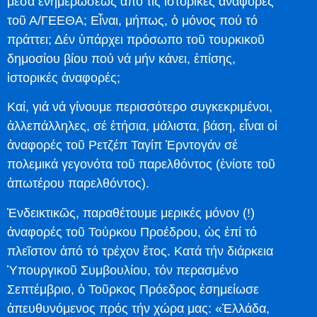
μέσα ἐνημερώσεως ἀπό τίς ἱστορικές ἀναφορές
τοῦ Α/ΓΕΕΘΑ; Εἶναι, μήπως, ὁ μόνος πού τό
πράττει; Δέν ὑπάρχει πρόσωπο τοῦ τουρκικοῦ
δημοσίου βίου πού νά μήν κάνει, ἐπίσης,
ἱστορικές ἀναφορές;
Καί, γιά νά γίνουμε περισσότερο συγκεκριμένοι,
ἀλλεπάλληλες, σέ ἐτήσια, μάλιστα, βάση, εἶναι οἱ
ἀναφορές τοῦ Ρετζέπ Ταγίπ Ἐρντογάν σέ
πολεμικά γεγονότα τοῦ παρελθόντος (ἐνίοτε τοῦ
ἀπωτέρου παρελθόντος).
Ἐνδεικτικῶς, παραθέτουμε μερικές μόνον (!)
ἀναφορές τοῦ Τούρκου Προέδρου, ὡς ἐπί τό
πλεῖστον ἀπό τό τρέχον ἔτος. Κατά τήν διάρκεια
Ὑπουργικοῦ Συμβουλίου, τόν περασμένο
Σεπτέμβριο, ὁ Τοῦρκος Πρόεδρος ἐσημείωσε
ἀπευθυνόμενος πρός τήν χώρα μας: «Ἑλλάδα,