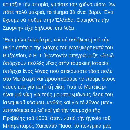
κοιτάξτε τήν ἱστορία, γυρίστε τόν χρόνο πίσω. Ἄν
πᾶτε πολύ μακριά, τό τίμημα θά εἶναι βαρύ. Ἕνα
ἔχουμε νά ποῦμε στήν Ἑλλάδα: Θυμηθεῖτε τήν
Σμύρνη» εἶχε δηλώσει ἐπί λέξει.
Ἕνα μῆνα ἐνωρίτερα, καί σέ ἐκδήλωση γιά τήν
951η ἐπέτειο τῆς Μάχης τοῦ Ματζικέρτ κατά τοῦ
Βυζαντίου, ὁ Ρ. Τ. Ἐρντογάν ὑπεγράμμιζε: «Ἐνῶ
ὑπάρχουν πολλές νῖκες στήν τουρκική ἱστορία,
ὑπάρχει ἕνας λόγος πού στεκόμαστε τόσο πολύ
στό Ματζικέρτ καί προσπαθοῦμε νά ποῦμε στούς
νέους μας γιά αὐτή τή νίκη. Γιατί τό Ματζικέρτ
εἶναι μιά νίκη γιά τούς μουσουλμάνους ὅλου τοῦ
ἰσλαμικοῦ κόσμου, καθώς καί γιά τό ἔθνος μας».
Σπανιότερα ὁμιλεῖ καί γιά τήν ναυμαχία τῆς
Πρεβέζης τοῦ 1538, ὅταν, «ὑπό τήν ἡγεσία τοῦ
Μπαρμπαρός Χαϊρεντίν Πασᾶ, τό πολεμικό μας