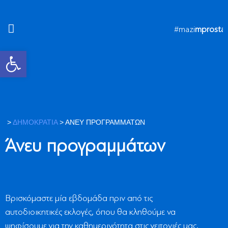
#mazi
mprosta
Ανοίξτε τη γραμμή εργαλείων
>
ΔΗΜΟΚΡΑΤΙΑ
>
ΆΝΕΥ ΠΡΟΓΡΑΜΜΆΤΩΝ
Άνευ προγραμμάτων
Βρισκόμαστε μία εβδομάδα πριν από τις
αυτοδιοικητικές εκλογές, όπου θα κληθούμε να
ψηφίσουμε για την καθημερινότητα στις γειτονιές μας,