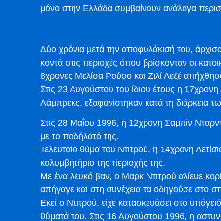
μόνο στην Ελλάδα συμβαίνουν ανάλογα περιστ
Δύο χρόνια μετά την αποφυλάκισή του, άρχισ
κοντά στις περιοχές όπου βρίσκονταν οι κατοικ
8χρονες Μελίσα Ρούσο και Ζιλί Λεζέ απήχθησα
Στις 23 Αυγούστου του ίδιου έτους η 17χρον
Λάμπρεκς, εξαφανίστηκαν κατά τη διάρκεια τ
Στις 28 Μαΐου 1996, η 12χρονη Σαμπίν Νταρντ
με το ποδήλατό της.
Τελευταίο θύμα του Ντιτρού, η 14χρονη Λετίσ
κολυμβητήριο της περιοχής της.
Με ένα λευκό βαν, ο Μαρκ Ντιτρού αλίευε κο
απήγαγε και στη συνέχεια τα οδηγούσε στο σπί
Εκεί ο Ντιτρού, είχε κατασκευάσει στο υπόγει
θύματά του. Στις 16 Αυγούστου 1996, η αστυν