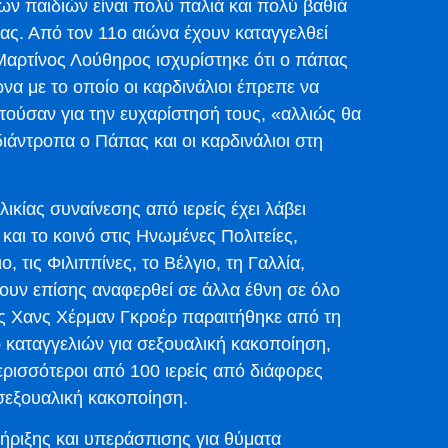
ν παιδιών είναι πολύ παλιά και πολύ βαθιά
ς. Από τον 11ο αιώνα έχουν καταγγελθεί
 Μαρτίνος Λούθηρος ισχυρίστηκε ότι ο πάπας
να με το οποίο οι καρδινάλιοι έπρεπε να
τούσαν για την ευχαρίστησή τους, «αλλιώς θα
διάντροπα ο Πάπας και οι καρδινάλιοι στη
κίας συναίνεσης από ιερείς έχει λάβει
αι το κοινό στις Ηνωμένες Πολιτείες,
, τις Φιλιππίνες, το Βέλγιο, τη Γαλλία,
χουν επίσης αναφερθεί σε άλλα έθνη σε όλο
ος Χανς Χέρμαν Γκροέρ παραιτήθηκε από τη
 καταγγελιών για σεξουαλική κακοποίηση,
ρισσότεροι από 100 ιερείς από διάφορες
 σεξουαλική κακοποίηση.
ήριξης και υπεράσπισης για θύματα