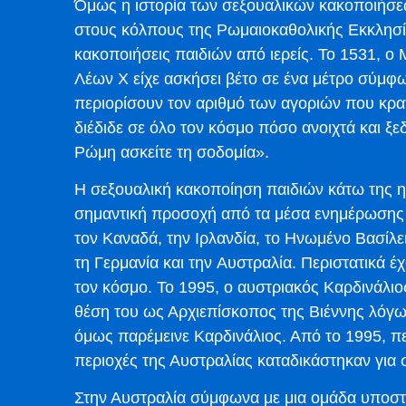
Όμως η ιστορία των σεξουαλικών κακοποιήσεω
στους κόλπους της Ρωμαιοκαθολικής Εκκλησία
κακοποιήσεις παιδιών από ιερείς. Το 1531, ο
Λέων Χ είχε ασκήσει βέτο σε ένα μέτρο σύμφω
περιορίσουν τον αριθμό των αγοριών που κρα
διέδιδε σε όλο τον κόσμο πόσο ανοιχτά και ξε
Ρώμη ασκείτε τη σοδομία».
Η σεξουαλική κακοποίηση παιδιών κάτω της ηλι
σημαντική προσοχή από τα μέσα ενημέρωσης κ
τον Καναδά, την Ιρλανδία, το Ηνωμένο Βασίλειο
τη Γερμανία και την Αυστραλία. Περιστατικά έ
τον κόσμο. Το 1995, ο αυστριακός Καρδινάλι
θέση του ως Αρχιεπίσκοπος της Βιέννης λόγω
όμως παρέμεινε Καρδινάλιος. Από το 1995, πε
περιοχές της Αυστραλίας καταδικάστηκαν για
Στην Αυστραλία σύμφωνα με μια ομάδα υποστ