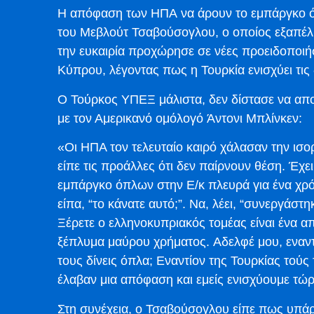
Η απόφαση των ΗΠΑ να άρουν το εμπάργκο 
του Μεβλούτ Τσαβούσογλου, ο οποίος εξαπέλυ
την ευκαιρία προχώρησε σε νέες προειδοποιήσ
Κύπρου, λέγοντας πως η Τουρκία ενισχύει τις
Ο Τούρκος ΥΠΕΞ μάλιστα, δεν δίστασε να αποκ
με τον Αμερικανό ομόλογό Άντονι Μπλίνκεν:
«Οι ΗΠΑ τον τελευταίο καιρό χάλασαν την ισο
είπε τις προάλλες ότι δεν παίρνουν θέση. Έχ
εμπάργκο όπλων στην Ε/κ πλευρά για ένα χρόνο
είπα, “το κάνατε αυτό;”. Να, λέει, “συνεργάσ
Ξέρετε ο ελληνοκυπριακός τομέας είναι ένα α
ξέπλυμα μαύρου χρήματος. Αδελφέ μου, εναντ
τους δίνεις όπλα; Εναντίον της Τουρκίας τούς τ
έλαβαν μια απόφαση και εμείς ενισχύουμε τώρα
Στη συνέχεια, ο Τσαβούσογλου είπε πως υπά