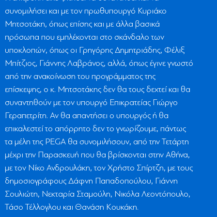
συνομιλήσει και με τον πρωθυπουργό Κυριάκο
Μητσοτάκη, όπως επίσης και με άλλα βασικά
πρόσωπα που εμπλέκονται στο σκάνδαλο των
υποκλοπών, όπως οι Γρηγόρης Δημητριάδης, Φέλιξ
Μπίτζιος, Γιάννης Λαβράνος, αλλά, όπως έγινε γνωστό
από την ανακοίνωση του προγράμματος της
επίσκεψης, ο κ. Μητσοτάκης δεν θα τους δεχτεί και θα
συναντηθούν με τον υπουργό Επικρατείας Γιώργο
Γεραπετρίτη. Αν θα απαντήσει ο υπουργός ή θα
επικαλεστεί το απόρρητο δεν το γνωρίζουμε, πάντως
τα μέλη της PEGA θα συνομιλήσουν, από την Τετάρτη
μέχρι την Παρασκευή που θα βρίσκονται στην Αθήνα,
με τον Νίκο Ανδρουλάκη, τον Χρήστο Σπίρτζη, με τους
δημοσιογράφους Δάφνη Παπαδοπούλου, Γιάννη
Σουλιώτη, Νεκταρία Σταμούλη, Νικόλα Λεοντόπουλο,
Τάσο Τέλλογλου και Θανάση Κουκάκη.