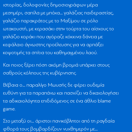
ιστορίας, δολοφονίες δημοσιογράφων μέρα
μεσημέρι, σαπίλα με μπόχα… γαλάζιας παιδεραστίας,
γαλάζιο παρακράτος με το Μαξίμου σε ρόλο
ωτακουστή, με κερασάκι στην τούρτα του αίσχους το
γαλάζιο κοράκι που αγόραζε κόκκινα δάνεια με
κεφάλαιο άγνωστης προέλευσης για να αρπάξει
κοψοτιμής τα σπίτια του καθημαγμένου λαού.
Και ποιος ξέρει πόση ακόμη βρομιά υπάρχει στους
σαθρούς κόλπους της κυβέρνησης.
Βέβαια ο… παραλίγο Μωυσής δε φέρει ουδεμία
ευθύνη για τα παραπάνω και πασχίζει να δικαιολογήσει
τα αδικαιολόγητα επιδιδόμενος σε ένα άθλιο blame
game.
Στο μεταξύ οι… άριστοι πανικόβλητοι από τη ραγδαία
φθορά τους βομβαρδίζουν νυχθημερόν με…