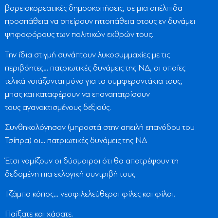
βορειοκορεατικές δημοσκοπήσεις, σε μια απέλπιδα
προσπάθεια να σπείρουν ηττοπάθεια στους εν δυνάμει
ψηφοφόρους των πολιτικών εχθρών τους.
Την ίδια στιγμή συνάπτουν λυκοσυμμαχίες με τις
περιβόητες… πατριωτικές δυνάμεις της ΝΔ, οι οποίες
τελικά νοιάζονται μόνο για τα συμφεροντάκια τους,
μπας και καταφέρουν να επαναπατρίσουν
τους αγανακτισμένους δεξιούς.
Συνθηκολόγησαν (μπροστά στην απειλή επανόδου του
Τσίπρα) οι… πατριωτικές δυνάμεις της ΝΔ
Έτσι νομίζουν οι δύσμοιροι ότι θα αποτρέψουν τη
δεδομένη πια εκλογική συντριβή τους.
Τζάμπα κόπος… νεοφιλελεύθεροι φίλες και φίλοι.
Παίξατε και χάσατε.