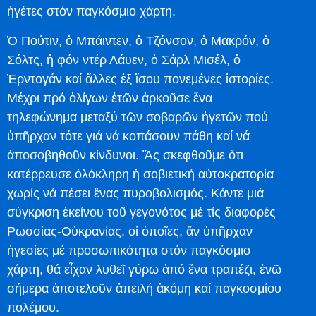
ἡγέτες στόν παγκόσμιο χάρτη.
Ὁ Πούτιν, ὁ Μπάιντεν, ὁ Τζόνσον, ὁ Μακρόν, ὁ
Σόλτς, ἡ φόν ντέρ Λάυεν, ὁ Σάρλ Μισέλ, ὁ
Ἐρντογάν καί ἄλλες ἐξ ἴσου πονεμένες ἱστορίες.
Μέχρι πρό ὀλίγων ἐτῶν ἀρκοῦσε ἕνα
τηλεφώνημα μεταξύ τῶν σοβαρῶν ἡγετῶν πού
ὑπῆρχαν τότε γιά νά κοπάσουν πάθη καί νά
ἀποσοβηθοῦν κίνδυνοι. Ἄς σκεφθοῦμε ὅτι
κατέρρευσε ὁλόκληρη ἡ σοβιετική αὐτοκρατορία
χωρίς νά πέσει ἕνας πυροβολισμός. Κάντε μιά
σύγκριση ἐκείνου τοῦ γεγονότος μέ τίς διαφορές
Ρωσσίας-Οὐκρανίας, οἱ ὁποῖες, ἄν ὑπῆρχαν
ἡγεσίες μέ προσωπικότητα στόν παγκόσμιο
χάρτη, θά εἶχαν λυθεῖ γύρω ἀπό ἕνα τραπέζι, ἐνῶ
σήμερα ἀποτελοῦν ἀπειλή ἀκόμη καί παγκοσμίου
πολέμου.