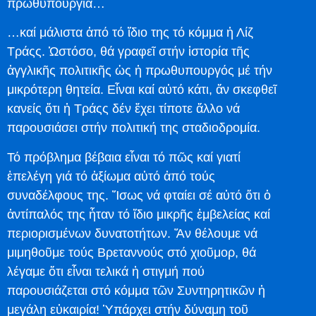
πρωθυπουργία…
…καί μάλιστα ἀπό τό ἴδιο της τό κόμμα ἡ Λίζ
Τράςς. Ὡστόσο, θά γραφεῖ στήν ἱστορία τῆς
ἀγγλικῆς πολιτικῆς ὡς ἡ πρωθυπουργός μέ τήν
μικρότερη θητεία. Εἶναι καί αὐτό κάτι, ἄν σκεφθεῖ
κανείς ὅτι ἡ Τράςς δέν ἔχει τίποτε ἄλλο νά
παρουσιάσει στήν πολιτική της σταδιοδρομία.
Τό πρόβλημα βέβαια εἶναι τό πῶς καί γιατί
ἐπελέγη γιά τό ἀξίωμα αὐτό ἀπό τούς
συναδέλφους της. Ἴσως νά φταίει σέ αὐτό ὅτι ὁ
ἀντίπαλός της ἦταν τό ἴδιο μικρῆς ἐμβελείας καί
περιορισμένων δυνατοτήτων. Ἄν θέλουμε νά
μιμηθοῦμε τούς Βρεταννούς στό χιοῦμορ, θά
λέγαμε ὅτι εἶναι τελικά ἡ στιγμή πού
παρουσιάζεται στό κόμμα τῶν Συντηρητικῶν ἡ
μεγάλη εὐκαιρία! Ὑπάρχει στήν δύναμη τοῦ