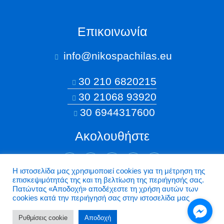
Επικοινωνία
info@nikospachilas.eu​
30 210 6820215
30 21068 93920
30 6944317600
Ακολουθήστε
Η ιστοσελίδα μας χρησιμοποιεί cookies για τη μέτρηση της
επισκεψιμότητάς της και τη βελτίωση της περιήγησής σας.
©2026 Nikospachilas.eu - Design by Dstream
Πατώντας «Aποδοχή» αποδέχεστε τη χρήση αυτών των
cookies κατά την περιήγησή σας στην ιστοσελίδα μας
Ρυθμίσεις cookie
Aποδοχή