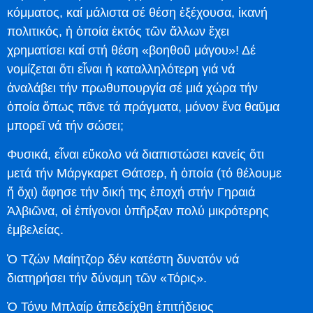
κόμματος, καί μάλιστα σέ θέση ἐξέχουσα, ἱκανή
πολιτικός, ἡ ὁποία ἐκτός τῶν ἄλλων ἔχει
χρηματίσει καί στή θέση «βοηθοῦ μάγου»! Δέ
νομίζεται ὅτι εἶναι ἡ καταλληλότερη γιά νά
ἀναλάβει τήν πρωθυπουργία σέ μιά χώρα τήν
ὁποία ὅπως πᾶνε τά πράγματα, μόνον ἕνα θαῦμα
μπορεῖ νά τήν σώσει;
Φυσικά, εἶναι εὔκολο νά διαπιστώσει κανείς ὅτι
μετά τήν Μάργκαρετ Θάτσερ, ἡ ὁποία (τό θέλουμε
ἤ ὄχι) ἄφησε τήν δική της ἐποχή στήν Γηραιά
Ἀλβιῶνα, οἱ ἐπίγονοι ὑπῆρξαν πολύ μικρότερης
ἐμβελείας.
Ὁ Τζών Μαίητζορ δέν κατέστη δυνατόν νά
διατηρήσει τήν δύναμη τῶν «Τόρις».
Ὁ Τόνυ Μπλαίρ ἀπεδείχθη ἐπιτήδειος