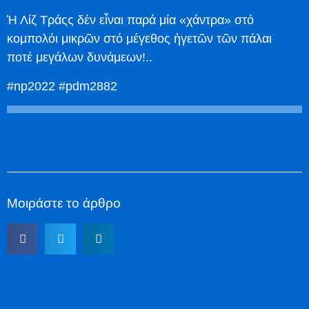
Ἡ Λίζ Τράςς δέν εἶναι παρά μία «χάντρα» στό
κομπολόι μικρῶν στό μέγεθος ἡγετῶν τῶν πάλαι
ποτέ μεγάλων δυνάμεων!..
#np2022 #pdm2882
Μοιράστε το άρθρο