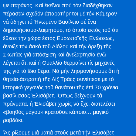
ψευταράκος. Καί ἐκεῖνοι πού τόν διαδέχθηκαν
πέρασαν σχεδόν ἀπαρατήρητοι μέ τόν Κάμερον
νά ὁδηγεῖ τό Ἡνωμένο Βασίλειο σέ ἕνα
δημοψήφισμα-λαιμητόμο, τό ὁποῖο ἐκτός τοῦ ὅτι
ἔθεσε τήν χώρα ἐκτός Εὐρωπαϊκῆς Ἑνώσεως,
ἄνοιξε τόν ἀσκό τοῦ Αἰόλου καί τήν ὄρεξη τῆς
Σκωτίας γιά ἀπόσχιση καί ἀνεξαρτησία ἐνῶ
λέγεται ὅτι καί ἡ Οὐαλλία θερμαίνει τίς μηχανές
της γιά τό ἴδιο θέμα. Νά μήν λησμονήσουμε ὅτι ἡ
θητεία-ἀστραπή τῆς Λίζ Τράςς συνέπεσε μέ τό
ἱστορικό γεγονός τοῦ θανάτου τῆς ἐπί 70 χρόνια
βασίλισσας Ἐλισάβετ. Ὅπως δείχνουν τά
πράγματα, ἡ Ἐλισάβετ χωρίς νά ἔχει διατελέσει
«βοηθός μάγου» κρατοῦσε κάποιο… μαγικό
ραβδάκι.
Ἄς ρίξουμε μιά ματιά στούς μετά τήν Ἐλισάβετ