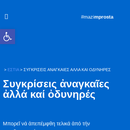
#mazi
mprosta
Ανοίξτε τη γραμμή εργαλείων
>
ΕΣΤΙΑ
>
ΣΥΓΚΡΊΣΕΙΣ ἈΝΑΓΚΑΙ͂ΕΣ ἈΛΛΆ ΚΑΊ ὈΔΥΝΗΡΈΣ
Συγκρίσεις ἀναγκαῖες
ἀλλά καί ὀδυνηρές
Μπορεῖ νά ἀπεπέμφθη τελικά ἀπό τήν