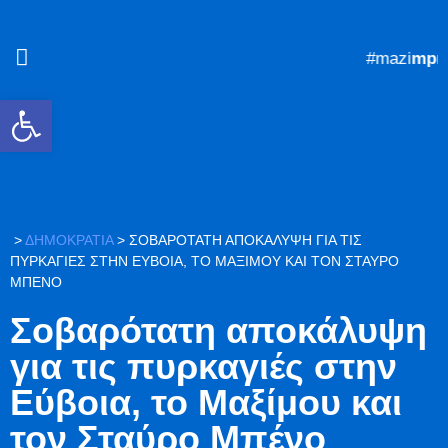
#mazi
mpros
Ανοίξτε τη γραμμή εργαλείων
>
ΔΗΜΟΚΡΑΤΙΑ
>
ΣΟΒΑΡΌΤΑΤΗ ΑΠΟΚΆΛΥΨΗ ΓΙΑ ΤΙΣ
ΠΥΡΚΑΓΙΈΣ ΣΤΗΝ ΕΎΒΟΙΑ, ΤΟ ΜΑΞΊΜΟΥ ΚΑΙ ΤΟΝ ΣΤΑΎΡΟ
ΜΠΈΝΟ
Σοβαρότατη αποκάλυψη
για τις πυρκαγιές στην
Εύβοια, το Μαξίμου και
τον Σταύρο Μπένο