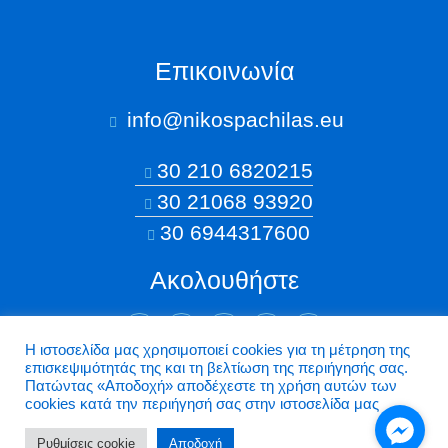
Επικοινωνία
info@nikospachilas.eu​
30 210 6820215
30 21068 93920
30 6944317600
Ακολουθήστε
Η ιστοσελίδα μας χρησιμοποιεί cookies για τη μέτρηση της
επισκεψιμότητάς της και τη βελτίωση της περιήγησής σας.
©2026 Nikospachilas.eu - Design by Dstream
Πατώντας «Aποδοχή» αποδέχεστε τη χρήση αυτών των
cookies κατά την περιήγησή σας στην ιστοσελίδα μας
Ρυθμίσεις cookie
Aποδοχή