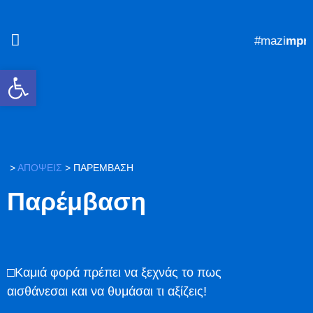
#mazi
mpro
Ανοίξτε τη γραμμή εργαλείων
>
ΑΠΟΨΕΙΣ
>
ΠΑΡΈΜΒΑΣΗ
Παρέμβαση
□Καμιά φορά πρέπει να ξεχνάς το πως
αισθάνεσαι και να θυμάσαι τι αξίζεις!