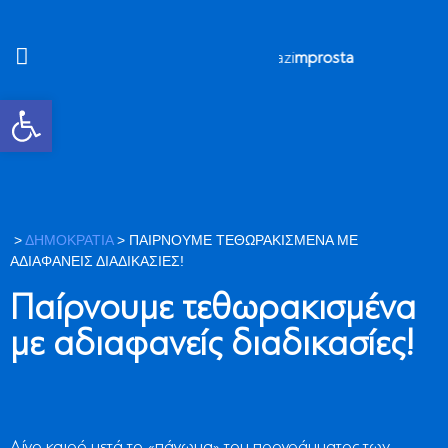
#mazi
mprosta
Ανοίξτε τη γραμμή εργαλείων
>
ΔΗΜΟΚΡΑΤΙΑ
>
ΠΑΊΡΝΟΥΜΕ ΤΕΘΩΡΑΚΙΣΜΈΝΑ ΜΕ
ΑΔΙΑΦΑΝΕΊΣ ΔΙΑΔΙΚΑΣΊΕΣ!
Παίρνουμε τεθωρακισμένα
με αδιαφανείς διαδικασίες!
Λίγο καιρό μετά το «πάγωμα» του προγράμματος των