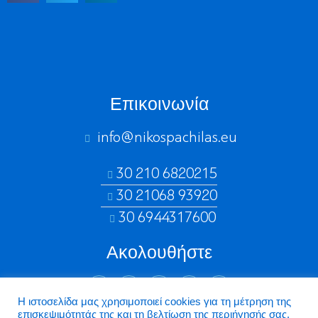
Επικοινωνία
info@nikospachilas.eu​
30 210 6820215
30 21068 93920
30 6944317600
Ακολουθήστε
Η ιστοσελίδα μας χρησιμοποιεί cookies για τη μέτρηση της
επισκεψιμότητάς της και τη βελτίωση της περιήγησής σας.
©2026 Nikospachilas.eu - Design by Dstream