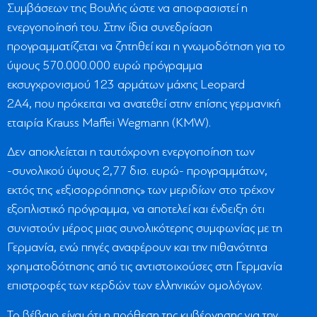
Συμβάσεων της Βουλής ώστε να αποφασιστεί η
ενεργοποίησή του. Στην ίδια συνεδρίαση
προγραμματίζεται να ζητηθεί και η γνωμοδότηση για το
ύψους 570.000.000 ευρώ πρόγραμμα
εκσυγχρονισμού 123 αρμάτων μάχης Leopard
2A4, που πρόκειται να ανατεθεί στην επίσης γερμανική
εταιρία Krauss Maffei Wegmann (KMW).
Δεν αποκλείεται η ταυτόχρονη ενεργοποίηση των
-συνολικού ύψους 2,77 δισ. ευρώ- προγραμμάτων,
εκτός της «εξισορρόπησης» των μεριδίων στο τρέχον
εξοπλιστικό πρόγραμμα, να αποτελεί και ένδειξη ότι
συνιστούν μέρος μιας συνολικότερης συμφωνίας με τη
Γερμανία, ενώ πηγές αναφέρουν και την πιθανότητα
χρηματοδότησης από τις αντιστοιχούσες στη Γερμανία
επιστροφές των κερδών των ελληνικών ομολόγων.
Το βέβαιο είναι ότι η πρόθεση της κυβέρνησης για την