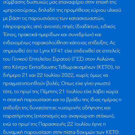
σύμβασης δυστυχώς μας επαναφέρει στην εποχή της
«μπροσούρας», δηλαδή της προμήθειας κύριου υλικού
με βάση τις παρουσιάσεις των κατασκευαστών,
πληροφορίες από ανοιχτές πηγές (διαδίκτυο, ειδικός
Τύπος, πρακτικά ημερίδων και συνεδρίων) και
ενδεχομένως παρακολούθηση κάποιας επίδειξης. Ας
σημειωθεί ότι το Lynx KF41 είχε επιδειχθεί σε επιτελείς
του Γενικού Επιτελείου Στρατού (ΓΕΣ) στον Αυλώνα,
στο Κέντρο Εκπαίδευσης Τεθωρακισμένων (ΚΕΤΘ), το
διήμερο 21 και 22 Ιουλίου 2022, χωρίς όμως να
πραγματοποιηθούν βολές. Οπως είχε γίνει γνωστό
τότε, το πρωί της Πέμπτης 21 Ιουλίου είχε λάβει χώρα
η στατική παρουσίαση και το βράδυ της ίδιας ημέρας η
επίδειξη της δυνατότητας νυχτερινής οδήγησης και
παρατήρησης (εντοπισμός και αναγνώριση στόχων),
ενώ το πρωί της Παρασκευής 22 Ιουλίου έγινε η
δυναμική παρουσίαση στην πίστα δοκιμών των ΚΕΤΘ.