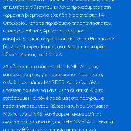
απευθείας ανάθεση του εν λόγω προγράμματος στη
γερμανική βιομηχανία είχε ήδη διαφανεί στις 14
Οκτωβρίου, από το περιεχόμενο της απάντησης του
υπουργού Εθνικής Αμυνας σε ερώτηση
κοινοβουλευτικού ελέγχου που είχε κατατεθεί από τον
βουλευτή Γιώργο Τσίπρα, αναπληρωτή τομεάρχη
Εθνικής Αμυνας του ΣΥΡΙΖΑ.
«Διαβάσατε στο σάιτ της RHEINMETALL, της
κατασκευάστριας, για παραχώρηση 100. Εκατό,
δηλαδή, οχημάτων MARDER. Αυτό είναι άλλη
υπόθεση που έχει να κάνει με τη δυνητική -θα το
εξετάσουμε κι αυτό- είσοδό μας στο πρόγραμμα
πρόσκτησης του νέου Τεθωρακισμένου Οχήματος
Μάχης, του LINKS (λανθασμένη αναγραφή της
ονομασίας), κατασκευής της RHEINMETALL. Είναι κι
αυτό, αν θέλετε, κάτι το οποίο αυτή τη στιγμή