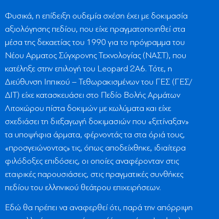
Φυσικά, η επίδειξη ουδεμία σχέση έχει με δοκιμασία
αξιολόγησης πεδίου, που είχε πραγματοποιηθεί στα
μέσα της δεκαετίας του 1990 για το πρόγραμμα του
Νέου Αρματος Σύγχρονης Τεχνολογίας (ΝΑΣΤ), που
κατέληξε στην επιλογή του Leopard 2A6. Τότε, η
Διεύθυνση Ιππικού – Τεθωρακισμένων του ΓΕΣ (ΓΕΣ/
ΔΙΤ) είχε κατασκευάσει στο Πεδίο Βολής Αρμάτων
Λιτοχώρου πίστα δοκιμών με κωλύματα και είχε
σχεδιάσει τη διεξαγωγή δοκιμασιών που «ξετίναξαν»
τα υποψήφια άρματα, φέρνοντάς τα στα όριά τους,
«προσγειώνοντας» τις, όπως αποδείχθηκε, ιδιαίτερα
φιλόδοξες επιδόσεις, οι οποίες αναφέρονταν στις
εταιρικές παρουσιάσεις, στις πραγματικές συνθήκες
πεδίου του ελληνικού θεάτρου επιχειρήσεων.
Εδώ θα πρέπει να αναφερθεί ότι, παρά την απόρριψη