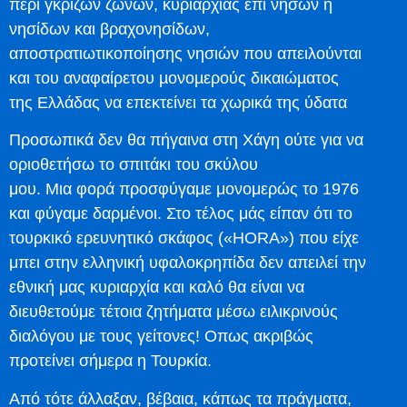
περί γκρίζων ζωνών, κυριαρχίας επί νήσων ή
νησίδων και βραχονησίδων,
αποστρατιωτικοποίησης νησιών που απειλούνται
και του αναφαίρετου µονοµερούς δικαιώµατος
της Ελλάδας να επεκτείνει τα χωρικά της ύδατα
Προσωπικά δεν θα πήγαινα στη Χάγη ούτε για να
οριοθετήσω το σπιτάκι του σκύλου
μου. Μια φορά προσφύγαμε μονομερώς το 1976
και φύγαμε δαρμένοι. Στο τέλος μάς είπαν ότι το
τουρκικό ερευνητικό σκάφος («HORA») που είχε
μπει στην ελληνική υφαλοκρηπίδα δεν απειλεί την
εθνική μας κυριαρχία και καλό θα είναι να
διευθετούμε τέτοια ζητήματα μέσω ειλικρινούς
διαλόγου με τους γείτονες! Οπως ακριβώς
προτείνει σήμερα η Τουρκία.
Από τότε άλλαξαν, βέβαια, κάπως τα πράγματα,