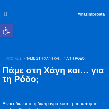
#mazi
mprosta
Ανοίξτε τη γραμμή εργαλείων
>
ΑΠΟΨΕΙΣ
>
ΠΆΜΕ ΣΤΗ ΧΆΓΗ ΚΑΙ… ΓΙΑ ΤΗ ΡΌΔΟ;
Πάμε στη Χάγη και… για
τη Ρόδο;
Είναι αδιανόητη η διαπραγµάτευση ή παραποµπή