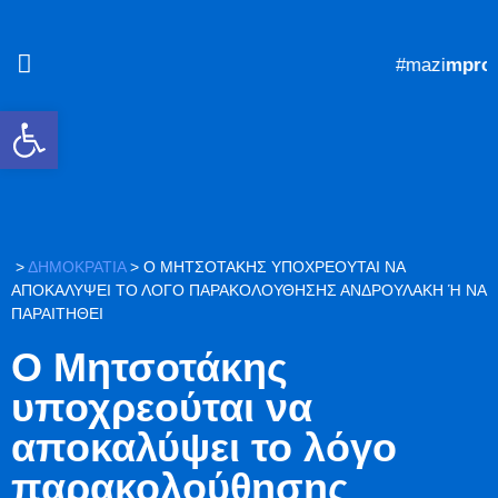
#mazi
mprost
Ανοίξτε τη γραμμή εργαλείων
>
ΔΗΜΟΚΡΑΤΙΑ
>
Ο ΜΗΤΣΟΤΆΚΗΣ ΥΠΟΧΡΕΟΎΤΑΙ ΝΑ
ΑΠΟΚΑΛΎΨΕΙ ΤΟ ΛΌΓΟ ΠΑΡΑΚΟΛΟΎΘΗΣΗΣ ΑΝΔΡΟΥΛΆΚΗ Ή ΝΑ Π
ΑΡΑΙΤΗΘΕΊ
Ο Μητσοτάκης
υποχρεούται να
αποκαλύψει το λόγο
παρακολούθησης