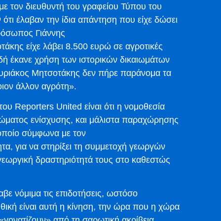
 με τον διευθυντή του γραφείου Τύπου του
τι έλαβαν την ίδια απάντηση που είχε δώσει
πρόσωπος Γιάννης
άκης είχε λάβει 8.500 ευρώ σε αγροτικές
λαδή έκανε χρήση των ιστορικών δικαιωμάτων
Κυριάκος Μητσοτάκης δεν πήρε παράνομα τα
οιον άλλον αγρότη».
ου Reporters United είναι ότι η νομοθεσία
ιώματος ενίσχυσης, και μάλιστα παραχώρησης
 οποίο σύμφωνα με τον
α, για να στηρίξει τη συμμετοχή γεωργών
 γεωργική δραστηριότητά τους στο καθεστώς
αβε νόμιμα τις επιδοτήσεις, ωστόσο
ική είναι αυτή η κίνηση, την ώρα που η χώρα
 «γονατίζουν» από τη σαρωτική ακρίβεια.