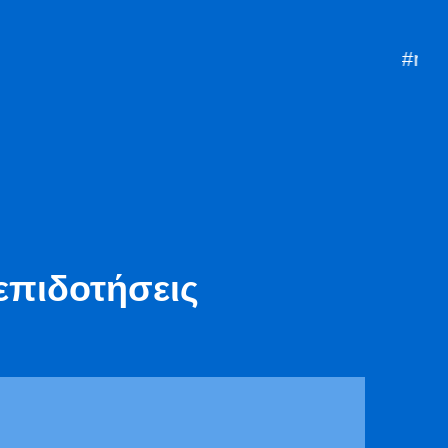
#mazi
m
επιδοτήσεις