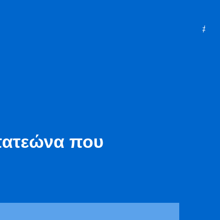
#mazi
πατεώνα που