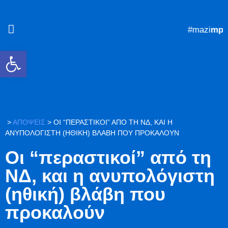
#mazi
mpro
Ανοίξτε τη γραμμή εργαλείων
>
ΑΠΟΨΕΙΣ
>
ΟΙ “ΠΕΡΑΣΤΙΚΟΊ” ΑΠΌ ΤΗ ΝΔ, ΚΑΙ Η
ΑΝΥΠΟΛΌΓΙΣΤΗ (ΗΘΙΚΉ) ΒΛΆΒΗ ΠΟΥ ΠΡΟΚΑΛΟΎΝ
Οι “περαστικοί” από τη
ΝΔ, και η ανυπολόγιστη
(ηθική) βλάβη που
προκαλούν