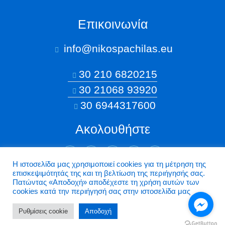
Επικοινωνία
info@nikospachilas.eu​
30 210 6820215
30 21068 93920
30 6944317600
Ακολουθήστε
Η ιστοσελίδα μας χρησιμοποιεί cookies για τη μέτρηση της
επισκεψιμότητάς της και τη βελτίωση της περιήγησής σας.
©2026 Nikospachilas.eu - Design by Dstream
Πατώντας «Aποδοχή» αποδέχεστε τη χρήση αυτών των
cookies κατά την περιήγησή σας στην ιστοσελίδα μας
Ρυθμίσεις cookie
Aποδοχή