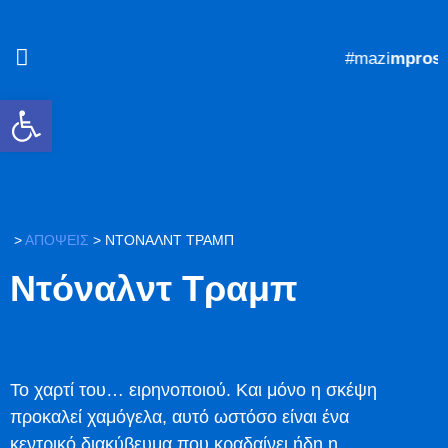
#mazi
mprost
Ανοίξτε τη γραμμή εργαλείων
>
ΑΠΟΨΕΙΣ
>
ΝΤΌΝΑΛΝΤ ΤΡΑΜΠ
Ντόναλντ Τραμπ
Το χαρτί του… ειρηνοποιού. Και μόνο η σκέψη
προκαλεί χαμόγελα, αυτό ωστόσο είναι ένα
κεντρικό διακύβευμα που κραδαίνει ήδη η