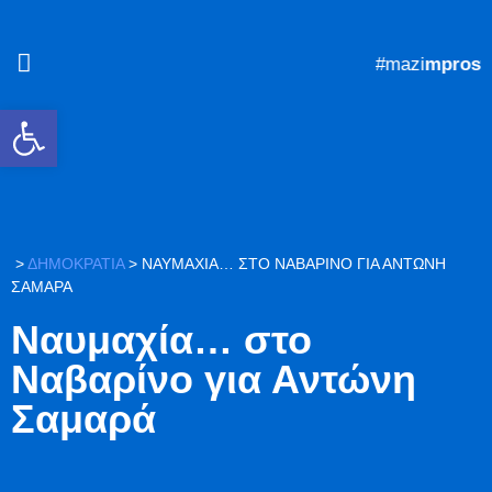
#mazi
mprosta
Ανοίξτε τη γραμμή εργαλείων
>
ΔΗΜΟΚΡΑΤΙΑ
>
ΝΑΥΜΑΧΊΑ… ΣΤΟ ΝΑΒΑΡΊΝΟ ΓΙΑ ΑΝΤΏΝΗ
ΣΑΜΑΡΆ
Ναυμαχία… στο
Ναβαρίνο για Αντώνη
Σαμαρά