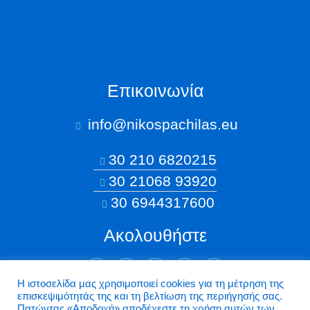
Επικοινωνία
info@nikospachilas.eu​
30 210 6820215
30 21068 93920
30 6944317600
Ακολουθήστε
Η ιστοσελίδα μας χρησιμοποιεί cookies για τη μέτρηση της
επισκεψιμότητάς της και τη βελτίωση της περιήγησής σας.
©2026 Nikospachilas.eu - Design by Dstream
Πατώντας «Aποδοχή» αποδέχεστε τη χρήση αυτών των