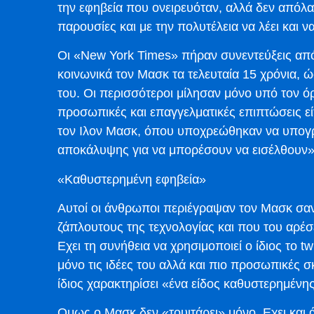
την εφηβεία που ονειρευόταν, αλλά δεν απόλαυ
παρουσίες και με την πολυτέλεια να λέει και να
Οι «New York Times» πήραν συνεντεύξεις α
κοινωνικά τον Μασκ τα τελευταία 15 χρόνια,
του. Οι περισσότεροι μίλησαν μόνο υπό τον ό
προσωπικές και επαγγελματικές επιπτώσεις εί
τον Ιλον Μασκ, όπου υποχρεώθηκαν να υπογ
αποκάλυψης για να μπορέσουν να εισέλθουν»
«Καθυστερημένη εφηβεία»
Αυτοί οι άνθρωποι περιέγραψαν τον Μασκ σαν
ζάπλουτους της τεχνολογίας και που του αρέσε
Εχει τη συνήθεια να χρησιμοποιεί ο ίδιος το tw
μόνο τις ιδέες του αλλά και πιο προσωπικές σκέ
ίδιος χαρακτηρίσει «ένα είδος καθυστερημένη
Oμως ο Μασκ δεν «τουιτάρει» μόνο. Εχει και