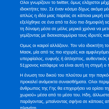
Oλοι γνωρίζουν το twitter, όμως ελάχιστοι μέχ
ιδιοκτήτες του. Σε έναν κόσμο δίχως ακόμα μ
απλώς η ιδέα μιας παρέας σε κάποια μικρή ετ
εξελίχθηκε σε ένα από τα δύο πιο δημοφιλή so
τη δύναμη μέσα σε μόλις μερικά χρόνια να μ
γεμίζοντας με δισεκατομμύρια τους ιδρυτές κα
Ομως οι καιροί αλλάζουν. Τον νέο ιδιοκτήτη του
Μασκ, μία από τις πιο ισχυρές και αμφιλεγόμ
υπερφίαλος, ευφυής ή άπληστος, αυθεντικός ή
51χρονος κατάφερε να είναι αυτή τη στιγμή 
Η ένωση του δικού του πλούτου με την παγκόσμ
προκαλεί ανάμεικτα συναισθήματα. Oλοι περι
άνθρωπος της Γης θα επιχειρήσει να ορίσει τ
χωριού» μέσα από το μέσο του. Ηδη, άλλωστε, 
παράγοντας, μπαίνοντας σφήνα σε κάποιες απ
πλανήτη.