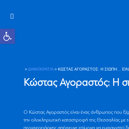
Ανοίξτε τη γραμμή εργαλείων
>
ΔΗΜΟΚΡΑΤΙΑ
>
ΚΏΣΤΑΣ ΑΓΟΡΑΣΤΌΣ: Η ΣΙΩΠΉ… ΕΙ
Κώστας Αγοραστός: Η σ
Ο Κώστας Αγοραστός είναι ένας άνθρωπος που ξέρει
την ολοκληρωτική καταστροφή της Θεσσαλίας με το
περιφερειάρχης απέφευγε επίμονα να εμφανιστεί δ