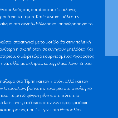
εσσαλούς στις αυτοδιοικητικές εκλογές,
ροπή για τα Τέμπη. Κατέφυγε και πάλι στην
ικαίωμα στη σιωπή» δήλωσε και αποχώρησε για το
εται στρατηγικά με το μοτίβο ότι στην πολιτική
καλύτερη η σιωπή όταν σε κυνηγούν μπελάδες. Και
υστηρίου, ο μέχρι τώρα κουρνιασμένος Αγοραστός
πεινά, αλλά με σκληρό… καταγγελτικό λόγο. Ζητάει
πάζωμα στα Τέμπη και τον «Ιανό», αλλά και τον
ων Θεσσαλών, βρήκε την ευκαιρία στο οικολογικό
 μέχρι τώρα «Σφίγγα» μίλησε στο τελευταίο
ό larissanet, απέδωσε στον νυν περιφερειάρχη
καταστροφής που έχει γίνει στη Θεσσαλία».