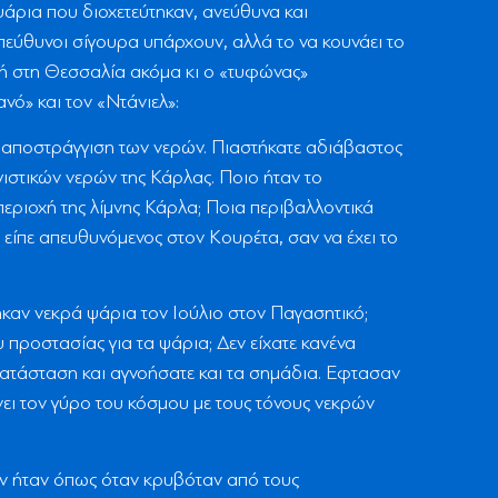
ψάρια που διοχετεύτηκαν, ανεύθυνα και
εύθυνοι σίγουρα υπάρχουν, αλλά το να κουνάει το
φή στη Θεσσαλία ακόμα κι ο «τυφώνας»
νό» και τον «Ντάνιελ»:
ην αποστράγγιση των νερών. Πιαστήκατε αδιάβαστος
γγιστικών νερών της Κάρλας. Ποιο ήταν το
περιοχή της λίμνης Κάρλα; Ποια περιβαλλοντικά
είπε απευθυνόμενος στον Κουρέτα, σαν να έχει το
ηκαν νεκρά ψάρια τον Ιούλιο στον Παγασητικό;
 προστασίας για τα ψάρια; Δεν είχατε κανένα
 κατάσταση και αγνοήσατε και τα σημάδια. Εφτασαν
νει τον γύρο του κόσμου με τους τόνους νεκρών
ν ήταν όπως όταν κρυβόταν από τους