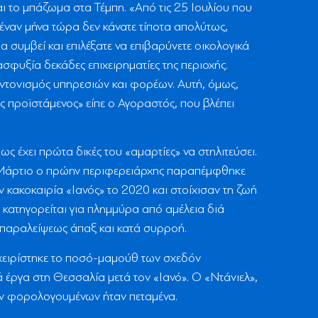
ι το μπάζωμα στα Τέμπη. «Από τις 25 Ιουλίου που
έναν μήνα τώρα δεν κάνατε τίποτα απολύτως,
 συμβεί και επιλέξατε να επιβαρύνετε οικολογικά
σφυξία δεκάδες επιχειρηματίες της περιοχής.
ντονισμός υπηρεσιών και φορέων. Αυτή, όμως,
κός προϊστάμενος» είπε ο Αγοραστός, που βλέπει
 έχει πρώτα δικές του «αμαρτίες» να στηλιτεύσει.
ον Μάρτιο ο πρώην περιφερειάρχης παραπέμφθηκε
ν κακοκαιρία «Ιανός» το 2020 και στοίχισαν τη ζωή
 κατηγορείται για πλημμύρα από αμέλεια διά
 παραλείψεως άπαξ και κατά συρροή.
αχειρίστηκε το ποσό-μαμούθ των σχεδόν
έργα στη Θεσσαλία μετά τον «Ιανό». Ο «Ντάνιελ»,
ων φορολογουμένων ήταν πεταμένα.