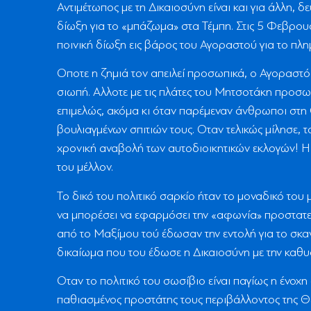
Αντιμέτωπος με τη Δικαιοσύνη είναι και για άλλη, 
δίωξη για το «μπάζωμα» στα Τέμπη. Στις 5 Φεβρο
ποινική δίωξη εις βάρος του Αγοραστού για το πλ
Οποτε η ζημιά τον απειλεί προσωπικά, ο Αγοραστ
σιωπή. Αλλοτε με τις πλάτες του Μητσοτάκη προσωπ
επιμελώς, ακόμα κι όταν παρέμεναν άνθρωποι στη
βουλιαγμένων σπιτιών τους. Οταν τελικώς μίλησε, το
χρονική αναβολή των αυτοδιοικητικών εκλογών! Η ό
του μέλλον.
Το δικό του πολιτικό σαρκίο ήταν το μοναδικό του μ
να μπορέσει να εφαρμόσει την «αφωνία» προστατε
από το Μαξίμου τού έδωσαν την εντολή για το σκ
δικαίωμα που του έδωσε η Δικαιοσύνη με την καθυ
Οταν το πολιτικό του σωσίβιο είναι παγίως η ένοχ
παθιασμένος προστάτης τους περιβάλλοντος της Θε