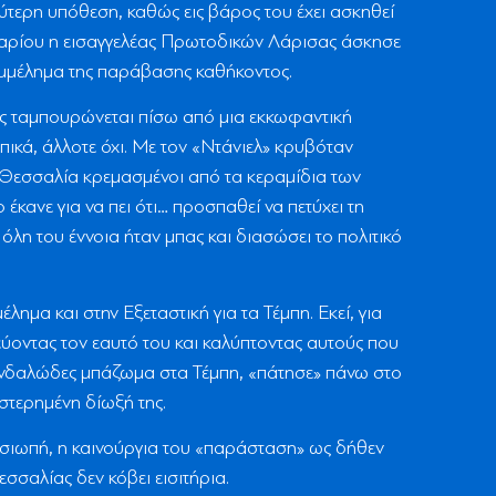
δεύτερη υπόθεση, καθώς εις βάρος του έχει ασκηθεί
υαρίου η εισαγγελέας Πρωτοδικών Λάρισας άσκησε
ημμέλημα της παράβασης καθήκοντος.
ός ταμπουρώνεται πίσω από μια εκκωφαντική
ικά, άλλοτε όχι. Με τον «Ντάνιελ» κρυβόταν
 Θεσσαλία κρεμασμένοι από τα κεραμίδια των
 έκανε για να πει ότι… προσπαθεί να πετύχει τη
λη του έννοια ήταν μπας και διασώσει το πολιτικό
έλημα και στην Εξεταστική για τα Τέμπη. Εκεί, για
ύοντας τον εαυτό του και καλύπτοντας αυτούς που
ανδαλώδες μπάζωμα στα Τέμπη, «πάτησε» πάνω στο
στερημένη δίωξή της.
η σιωπή, η καινούργια του «παράσταση» ως δήθεν
σσαλίας δεν κόβει εισιτήρια.