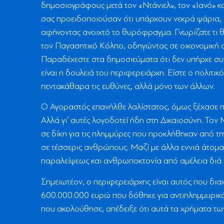
δημοσιογράφους μετά τον «Ντάνιελ», τον «Ιανό» κα
σας προειδοποιούσαν ότι υπάρχουν νεκρά ψάρια, 
αφήνοντας ανοιχτό το θυρόφραγμα. Γνωρίζατε τι θα
τον Παγασητικό Κόλπο, οδηγώντας σε οικονομική α
Παραδέχεστε στα δημοσιεύματα ότι δεν υπήρχε συ
είναι η δουλειά του περιφερειάρχη. Είστε ο πολιτι
πεντακάθαρα τις ευθύνες, αλλά μόνο των άλλων.
Ο Αγοραστός επανήλθε λαλίστατος, όμως ξέχασε πως
Αλλά γι’ αυτές λογοδοτεί ήδη στη Δικαιοσύνη. Τ
σε δίκη για τις πλημμύρες που προκλήθηκαν από τη
σε τέσσερις ανθρώπους. Μαζί με άλλα εννιά άτομα
παραλείψεως και ανθρωποκτονία από αμέλεια διά
Σημειωτέον, ο περιφερειάρχης είναι αυτός που δι
600.000.000 ευρώ που δόθηκε για αντιπλημμυρικά 
που ακολούθησε, απέδειξε ότι αυτά τα χρήματα τ