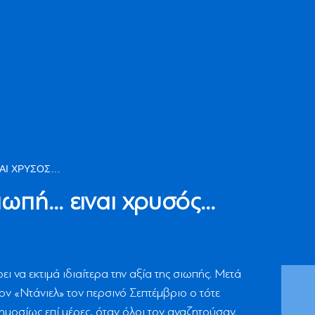
ΝΑΙ ΧΡΥΣΌΣ…
ιωπή… ειναι χρυσός…
 να εκτιμά ιδιαίτερα την αξία της σιωπής. Μετά
ν «Ντάνιελ» τον περσινό Σεπτέμβριο ο τότε
ημοσίως επί μέρες, όταν όλοι τον αναζητούσαν.