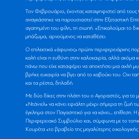
Τον Φεβρουάριο, έχοντας καταψηφιστεί από τους Θ
αναγκάστηκε να παρουσιαστεί στην Εξεταστική Επιτ
αγαπημένη του φίλη, τη σιωπή. «Επικαλούμαι το δ
μπάζωμα, αρνούμενος να καταθέσει.
Ο επιλεκτικά «άφωνος» πρώην περιφερειάρχης πορεύ
καλή είναι η ευθύνη στην καλοκαιρία, αλλά ακόμα 
πάνω που είχε καταφέρει να αποκτήσει μια αχλή μ
βρήκε ευκαιρία να βγει από το καβούκι του. Οχι τα
και τα ρέστα, δηλαδή.
Με δύο δίκες στην πλάτη του ο Αγοραστός, για το μ
«Ντάνιελ» να κάνει εφιάλτη μέχρι σήμερα τη ζωή τ
έγκλημα στον Παγασητικό για να κάνει… επίθεση. Η
Περιφερειακό Συμβούλιο και, σύμφωνα με το τοπικ
Κουρέτα «το βραβείο της μεγαλύτερης οικολογικής 