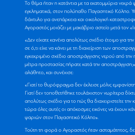
Το θέμα ήταν η κατάντια με τα εκατομμύρια νεκρά 
εγκληματικά, στον πολύπαθο Παγασητικό Κόλπο. Υπ
δάχτυλο για ανεπάρκεια και οικολογική καταστρο
Αγοραστός μοιάζει με μακάβριο αστείο μετά τον «Ια
«Δεν είχατε κανένα απολύτως σχέδιο έτοιμο για τ
σε ό,τι είχε να κάνει με τη διαχείριση των αποστρα
εγκεκριμένο σχέδιο αποστράγγισης νερού από την 
μέτρα προστασίας πήρατε κατά την αποστράγγιση;» 
αλάθητο, και συνέχισε:
«Γιατί το θυρόφραγμα δεν έκλεισε μόλις εμφανίστ
Γιατί δεν τοποθετήθηκε τουλάχιστον νωρίτερα δίχτυ
απολύτως σχέδιο για το πώς θα διαχειριστείτε την
τώρα όλες αυτές οι απόκοσμες εικόνες να έχουν κά
ψαριών στον Παγασητικό Κόλπο».
Τούτη τη φορά ο Αγοραστός ήταν ασταμάτητος, δε