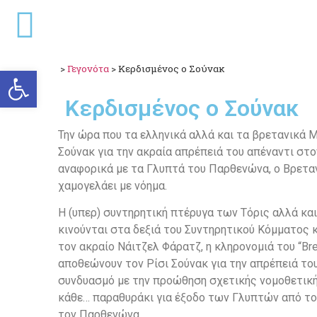
>
Γεγονότα
>
Κερδισμένος ο Σούνακ
Ανοίξτε τη γραμμή εργαλείω
Κερδισμένος ο Σούνακ
Την ώρα που τα ελληνικά αλλά και τα βρετανικά 
Σούνακ για την ακραία απρέπειά του απέναντι στ
αναφορικά με τα Γλυπτά του Παρθενώνα, ο Βρετ
χαμογελάει με νόημα.
Η (υπερ) συντηρητική πτέρυγα των Τόρις αλλά κα
κινούνται στα δεξιά του Συντηρητικού Κόμματος 
τον ακραίο Νάιτζελ Φάρατζ, η κληρονομιά του “Bre
αποθεώνουν τον Ρίσι Σούνακ για την απρέπειά το
συνδυασμό με την προώθηση σχετικής νομοθετικής
κάθε… παραθυράκι για έξοδο των Γλυπτών από το
τον Παρθενώνα.