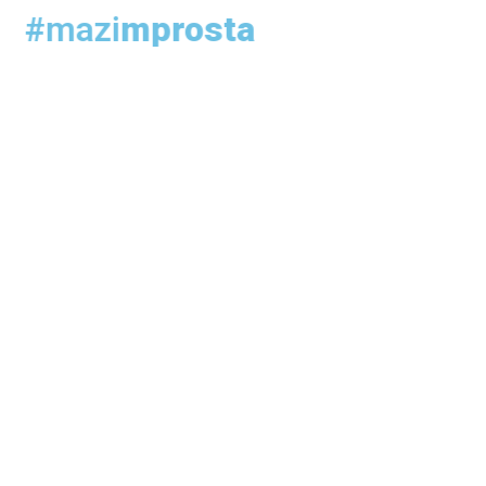
#mazi
mprosta