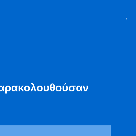
#maz
παρακολουθούσαν