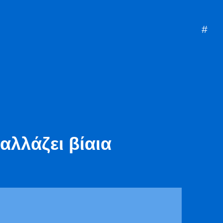
#mazi
mp
αλλάζει βίαια