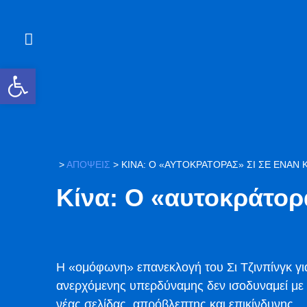
Ανοίξτε τη γραμμή εργαλείων
>
ΑΠΟΨΕΙΣ
>
ΚΊΝΑ: Ο «ΑΥΤΟΚΡΆΤΟΡΑΣ» ΣΙ ΣΕ ΈΝΑΝ 
Κίνα: Ο «αυτοκράτορα
Η «ομόφωνη» επανεκλογή του Σι Τζινπίνγκ για
ανερχόμενης υπερδύναμης δεν ισοδυναμεί με σ
νέας σελίδας, απρόβλεπτης και επικίνδυνης.