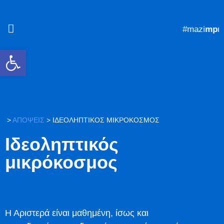
#mazi
mpro
Ανοίξτε τη γραμμή εργαλείων
>
ΑΠΟΨΕΙΣ
>
ΙΔΕΟΛΗΠΤΙΚΌΣ ΜΙΚΡΌΚΟΣΜΟΣ
Ιδεοληπτικός
μικρόκοσμος
Η Αριστερά είναι μαθημένη, ίσως και