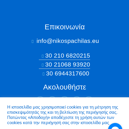
Επικοινωνία
info@nikospachilas.eu​
30 210 6820215
30 21068 93920
30 6944317600
Ακολουθήστε
Η ιστοσελίδα μας χρησιμοποιεί cookies για τη μέτρηση της
επισκεψιμότητάς της και τη βελτίωση της περιήγησής σας.
©2026 Nikospachilas.eu - Design by Dstream
Πατώντας «Aποδοχή» αποδέχεστε τη χρήση αυτών των
cookies κατά την περιήγησή σας στην ιστοσελίδα μας