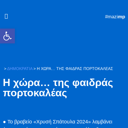
#mazi
mpros
Ανοίξτε τη γραμμή εργαλείων
>
ΔΗΜΟΚΡΑΤΙΑ
>
Η ΧΏΡΑ… ΤΗΣ ΦΑΙΔΡΆΣ ΠΟΡΤΟΚΑΛΈΑΣ
Η χώρα… της φαιδράς
πορτοκαλέας
● Το βραβείο «Χρυσή Σπάτουλα 2024» λαμβάνει