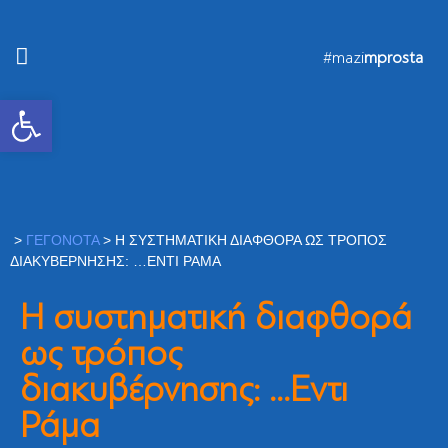
#mazi
mprosta
Ανοίξτε τη γραμμή εργαλείων
>
ΓΕΓΟΝΌΤΑ
>
Η ΣΥΣΤΗΜΑΤΙΚΉ ΔΙΑΦΘΟΡΆ ΩΣ ΤΡΌΠΟΣ
ΔΙΑΚΥΒΈΡΝΗΣΗΣ: …ΕΝΤΙ ΡΆΜΑ
Η συστηματική διαφθορά
ως τρόπος
διακυβέρνησης: …Εντι
Ράμα