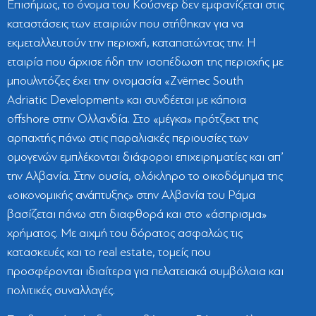
Επισήμως, το όνομα του Κούσνερ δεν εμφανίζεται στις
καταστάσεις των εταιριών που στήθηκαν για να
εκμεταλλευτούν την περιοχή, καταπατώντας την. Η
εταιρία που άρχισε ήδη την ισοπέδωση της περιοχής με
μπουλντόζες έχει την ονομασία «Zvërnec South
Adriatic Development» και συνδέεται με κάποια
offshore στην Ολλανδία. Στο «μέγκα» πρότζεκτ της
αρπαχτής πάνω στις παραλιακές περιουσίες των
ομογενών εμπλέκονται διάφοροι επιχειρηματίες και απ’
την Αλβανία. Στην ουσία, ολόκληρο το οικοδόμημα της
«οικονομικής ανάπτυξης» στην Αλβανία του Ράμα
βασίζεται πάνω στη διαφθορά και στο «άσπρισμα»
χρήματος. Με αιχμή του δόρατος ασφαλώς τις
κατασκευές και το real estate, τομείς που
προσφέρονται ιδιαίτερα για πελατειακά συμβόλαια και
πολιτικές συναλλαγές.