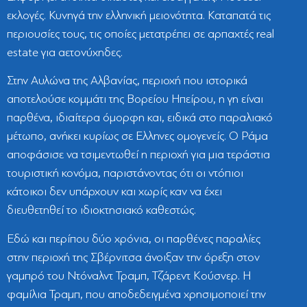
εκλογές. Κυνηγά την ελληνική μειονότητα. Καταπατά τις
περιουσίες τους, τις οποίες μετατρέπει σε αρπαχτές real
estate για αετονύχηδες.
Στην Αυλώνα της Αλβανίας, περιοχή που ιστορικά
αποτελούσε κομμάτι της Βορείου Ηπείρου, η γη είναι
παρθένα, ιδιαίτερα όμορφη και, ειδικά στο παραλιακό
μέτωπο, ανήκει κυρίως σε Ελληνες ομογενείς. Ο Ράμα
αποφάσισε να τσιμεντωθεί η περιοχή για μια τεράστια
τουριστική κονόμα, παριστάνοντας ότι οι ντόπιοι
κάτοικοι δεν υπάρχουν και χωρίς καν να έχει
διευθετηθεί το ιδιοκτησιακό καθεστώς.
Εδώ και περίπου δύο χρόνια, οι παρθένες παραλίες
στην περιοχή της Σβέρνιτσα άνοιξαν την όρεξη στον
γαμπρό του Ντόναλντ Τραμπ, Τζάρεντ Κούσνερ. Η
φαμίλια Τραμπ, που αποδεδειγμένα χρησιμοποιεί την