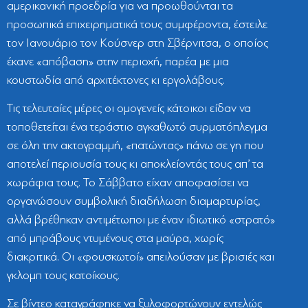
αμερικανική προεδρία για να προωθούνται τα
προσωπικά επιχειρηματικά τους συμφέροντα, έστειλε
τον Ιανουάριο τον Κούσνερ στη Σβέρνιτσα, ο οποίος
έκανε «απόβαση» στην περιοχή, παρέα με μια
κουστωδία από αρχιτέκτονες κι εργολάβους.
Τις τελευταίες μέρες οι ομογενείς κάτοικοι είδαν να
τοποθετείται ένα τεράστιο αγκαθωτό συρματόπλεγμα
σε όλη την ακτογραμμή, «πατώντας» πάνω σε γη που
αποτελεί περιουσία τους κι αποκλείοντάς τους απ’ τα
χωράφια τους. Το Σάββατο είχαν αποφασίσει να
οργανώσουν συμβολική διαδήλωση διαμαρτυρίας,
αλλά βρέθηκαν αντιμέτωποι με έναν ιδιωτικό «στρατό»
από μπράβους ντυμένους στα μαύρα, χωρίς
διακριτικά. Οι «φουσκωτοί» απειλούσαν με βρισιές και
γκλομπ τους κατοίκους.
Σε βίντεο καταγράφηκε να ξυλοφορτώνουν εντελώς