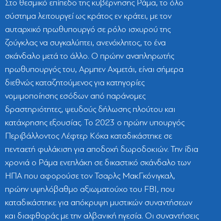
Στο θεσμικό επίπεδο της κυβέρνησης Ράμα, το όλο
σύστημα λειτουργεί ως κράτος εν κράτει, με τον
αυταρχικό πρωθυπουργό σε ρόλο ισχυρού της
ζούγκλας να συγκαλύπτει, ανενόχλητος, το ένα
σκάνδαλο μετά το άλλο. Ο πρώην αναπληρωτής
πρωθυπουργός του, Αρμπεν Αχμετάι, είναι σήμερα
διεθνώς καταζητούμενος για κατηγορίες
νομιμοποίησης εσόδων από παράνομες
δραστηριότητες, ψευδούς δήλωσης πλούτου και
κατάχρησης εξουσίας. Το 2023 ο πρώην υπουργός
Περιβάλλοντος Λέφτερ Κόκα καταδικάστηκε σε
πενταετή φυλάκιση για αποδοχή δωροδοκιών. Την ίδια
χρονιά ο Ράμα ενεπλάκη σε δικαστικό σκάνδαλο των
ΗΠΑ που αφορούσε τον Τσαρλς ΜακΓκόνιγκαλ,
πρώην υψηλόβαθμο αξιωματούχο του FBI, που
καταδικάστηκε για απόκρυψη μυστικών συναντήσεων
και διαφθοράς με την αλβανική ηγεσία. Οι συναντήσεις