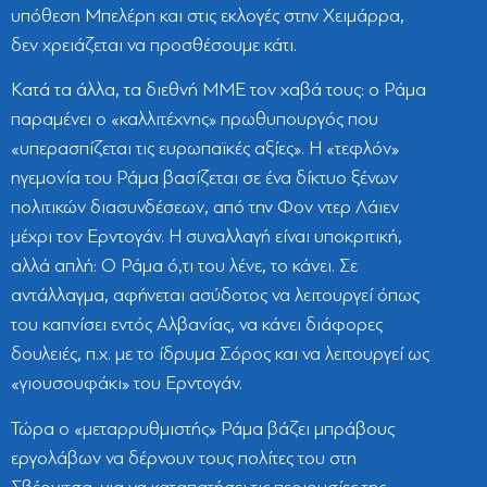
υπόθεση Μπελέρη και στις εκλογές στην Χειμάρρα,
δεν χρειάζεται να προσθέσουμε κάτι.
Κατά τα άλλα, τα διεθνή ΜΜΕ τον χαβά τους: ο Ράμα
παραμένει ο «καλλιτέχνης» πρωθυπουργός που
«υπερασπίζεται τις ευρωπαϊκές αξίες». Η «τεφλόν»
ηγεμονία του Ράμα βασίζεται σε ένα δίκτυο ξένων
πολιτικών διασυνδέσεων, από την Φον ντερ Λάιεν
μέχρι τον Ερντογάν. Η συναλλαγή είναι υποκριτική,
αλλά απλή: Ο Ράμα ό,τι του λένε, το κάνει. Σε
αντάλλαγμα, αφήνεται ασύδοτος να λειτουργεί όπως
του καπνίσει εντός Αλβανίας, να κάνει διάφορες
δουλειές, π.χ. με το ίδρυμα Σόρος και να λειτουργεί ως
«γιουσουφάκι» του Ερντογάν.
Τώρα ο «μεταρρυθμιστής» Ράμα βάζει μπράβους
εργολάβων να δέρνουν τους πολίτες του στη