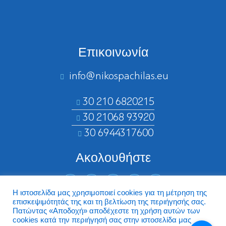
Επικοινωνία
info@nikospachilas.eu​
30 210 6820215
30 21068 93920
30 6944317600
Ακολουθήστε
Η ιστοσελίδα μας χρησιμοποιεί cookies για τη μέτρηση της
επισκεψιμότητάς της και τη βελτίωση της περιήγησής σας.
©2026 Nikospachilas.eu - Design by Dstream
Πατώντας «Aποδοχή» αποδέχεστε τη χρήση αυτών των
cookies κατά την περιήγησή σας στην ιστοσελίδα μας