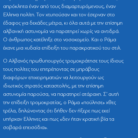
απρόκλητα έναν από τους διαμαρτυρόμενους, έναν
Ελληνα πολίτη. Τον χτυπούσαν και τον έσερναν στο
έδαφος για δεκάδες μέτρα, κι όλα αυτά με την επίσημη
αλβανική αστυνομία να παρατηρεί χωρίς να αντιδρά.
Ο άνθρωπος κατέληξε στο νοσοκομείο. Και ο Ράμα
έκανε μια χυδαία επίδειξη του παρακρατικού του στιλ.
Ο Αλβανός πρωθυπουργός τρομοκράτησε τους ίδιους
τους πολίτες του επιτρέποντας σε μπράβους
διαφόρων επιχειρηματιών να λειτουργούν ως
ιδιωτικός στρατός καταστολής, με την επίσημη
αστυνομία παρούσα, να παρατηρεί ατάραχη. Σ’ αυτή
την επίδειξη τρομοκρατίας, ο Ράμα «πούλησε» χθες
τρέλα, δηλώνοντας ότι δήθεν δεν ήξερε πως εκεί
υπήρχαν Ελληνες και πως «δεν ήταν κρατική βία τα
σοβαρά επεισόδια».