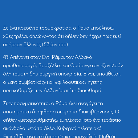
Σε ένα κρεσέντο τρομοκρατίας, ο Ράμα «πούλησε»
χθες τρέλα, δηλώνοντας ότι δήθεν δεν ήξερε πως εκεί
υπήρχαν Ελληνες (Σβέρνιτσα)
🤲 Απέναντι στον Εντι Ράμα, τον Αλβανό
πρωθυπουργό, Βρυξέλλες και Ουάσινγκτον εξαντλούν
όλη τους τη δημιουργική υποκρισία. Είναι, υποτίθεται,
ο «αντισυμβατικός» και «φιλοδυτικός» ηγέτης
που καθαρίζει την Αλβανία απ’ τη διαφθορά.
Στην πραγματικότητα, ο Ράμα έχει αναγάγει τη
συστηματική διαφθορά σε τρόπο διακυβέρνησης. Ο
δήθεν «μεταρρυθμιστής» εμπλέκεται στο ένα τεράστιο
σκάνδαλο μετά το άλλο. Κυβερνά πελατειακά.
Εκφοβίζει ανοιχτά δικαστές και εισαγγελείς. Νοθεύει