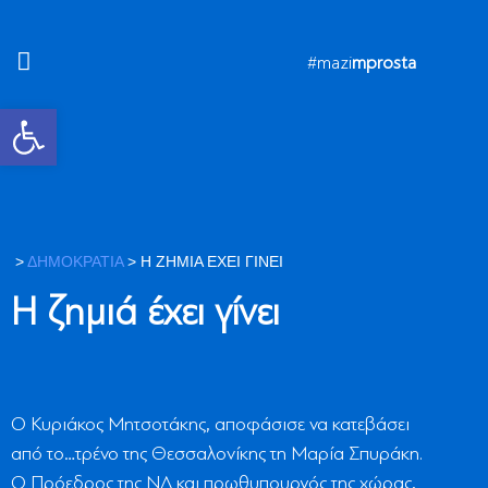
#mazi
mprosta
Ανοίξτε τη γραμμή εργαλείων
>
ΔΗΜΟΚΡΑΤΙΑ
>
Η ΖΗΜΙΆ ΈΧΕΙ ΓΊΝΕΙ
Η ζημιά έχει γίνει
Ο Κυριάκος Μητσοτάκης, αποφάσισε να κατεβάσει
από το…τρένο της Θεσσαλονίκης τη Μαρία Σπυράκη.
Ο Πρόεδρος της ΝΔ και πρωθυπουργός της χώρας,