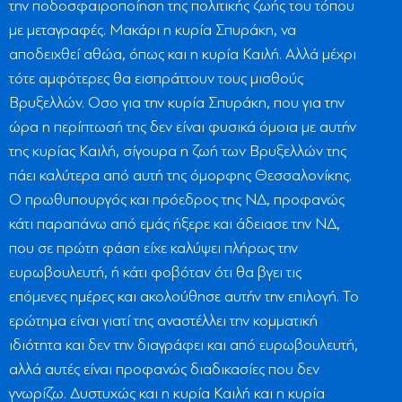
την ποδοσφαιροποίηση της πολιτικής ζωής του τόπου
με μεταγραφές. Μακάρι η κυρία Σπυράκη, να
αποδειχθεί αθώα, όπως και η κυρία Καιλή. Αλλά μέχρι
τότε αμφότερες θα εισπράττουν τους μισθούς
Βρυξελλών. Οσο για την κυρία Σπυράκη, που για την
ώρα η περίπτωσή της δεν είναι φυσικά όμοια με αυτήν
της κυρίας Καιλή, σίγουρα η ζωή των Βρυξελλών της
πάει καλύτερα από αυτή της όμορφης Θεσσαλονίκης.
Ο πρωθυπουργός και πρόεδρος της ΝΔ, προφανώς
κάτι παραπάνω από εμάς ήξερε και άδειασε την ΝΔ,
που σε πρώτη φάση είχε καλύψει πλήρως την
ευρωβουλευτή, ή κάτι φοβόταν ότι θα βγει τις
επόμενες ημέρες και ακολούθησε αυτήν την επιλογή. Το
ερώτημα είναι γιατί της αναστέλλει την κομματική
ιδιότητα και δεν την διαγράφει και από ευρωβουλευτή,
αλλά αυτές είναι προφανώς διαδικασίες που δεν
γνωρίζω. Δυστυχώς και η κυρία Καιλή και η κυρία