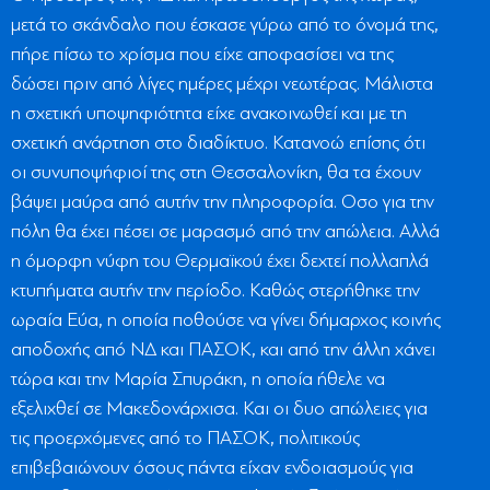
μετά το σκάνδαλο που έσκασε γύρω από το όνομά της,
πήρε πίσω το χρίσμα που είχε αποφασίσει να της
δώσει πριν από λίγες ημέρες μέχρι νεωτέρας. Μάλιστα
η σχετική υποψηφιότητα είχε ανακοινωθεί και με τη
σχετική ανάρτηση στο διαδίκτυο. Κατανοώ επίσης ότι
οι συνυποψήφιοί της στη Θεσσαλονίκη, θα τα έχουν
βάψει μαύρα από αυτήν την πληροφορία. Οσο για την
πόλη θα έχει πέσει σε μαρασμό από την απώλεια. Αλλά
η όμορφη νύφη του Θερμαϊκού έχει δεχτεί πολλαπλά
κτυπήματα αυτήν την περίοδο. Καθώς στερήθηκε την
ωραία Εύα, η οποία ποθούσε να γίνει δήμαρχος κοινής
αποδοχής από ΝΔ και ΠΑΣΟΚ, και από την άλλη χάνει
τώρα και την Μαρία Σπυράκη, η οποία ήθελε να
εξελιχθεί σε Μακεδονάρχισα. Και οι δυο απώλειες για
τις προερχόμενες από το ΠΑΣΟΚ, πολιτικούς
επιβεβαιώνουν όσους πάντα είχαν ενδοιασμούς για