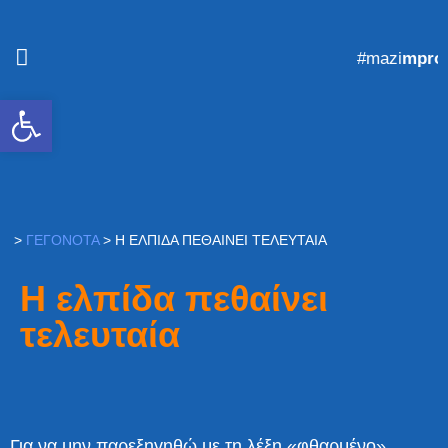
#mazi
mprost
Ανοίξτε τη γραμμή εργαλείων
>
ΓΕΓΟΝΌΤΑ
>
Η ΕΛΠΊΔΑ ΠΕΘΑΊΝΕΙ ΤΕΛΕΥΤΑΊΑ
Η ελπίδα πεθαίνει
τελευταία
Για να μην παρεξηγηθώ με τη λέξη «φθαρμένο»,