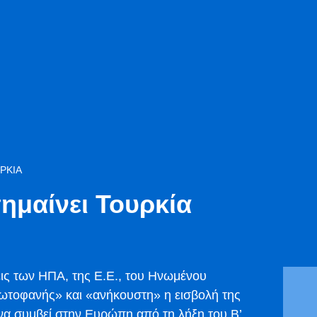
ΡΚΊΑ
ημαίνει Τουρκία
σεις των ΗΠΑ, της Ε.Ε., του Ηνωμένου
πρωτοφανής» και «ανήκουστη» η εισβολή της
ι να συμβεί στην Ευρώπη από τη λήξη του Β’