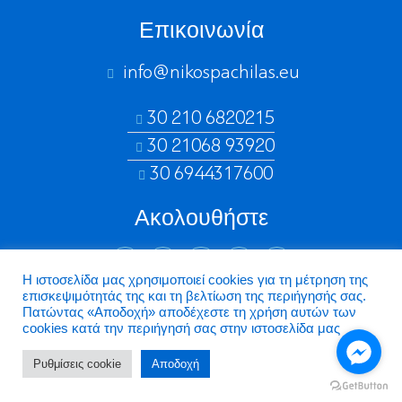
Επικοινωνία
info@nikospachilas.eu​
30 210 6820215
30 21068 93920
30 6944317600
Ακολουθήστε
Η ιστοσελίδα μας χρησιμοποιεί cookies για τη μέτρηση της
επισκεψιμότητάς της και τη βελτίωση της περιήγησής σας.
©2026 Nikospachilas.eu - Design by Dstream
Πατώντας «Aποδοχή» αποδέχεστε τη χρήση αυτών των
cookies κατά την περιήγησή σας στην ιστοσελίδα μας
Ρυθμίσεις cookie
Aποδοχή