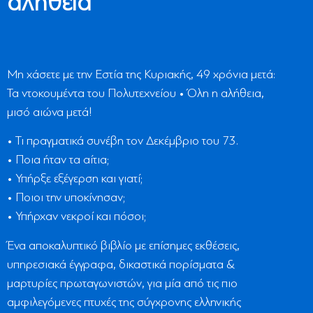
αλήθεια
Μη χάσετε με την Εστία της Κυριακής, 49 χρόνια μετά:
Τα ντοκουμέντα του Πολυτεχνείου • Όλη η αλήθεια,
μισό αιώνα μετά!
• Τι πραγματικά συνέβη τον Δεκέμβριο του 73.
• Ποια ήταν τα αίτια;
• Υπήρξε εξέγερση και γιατί;
• Ποιοι την υποκίνησαν;
• Υπήρχαν νεκροί και πόσοι;
Ένα αποκαλυπτικό βιβλίο με επίσημες εκθέσεις,
υπηρεσιακά έγγραφα, δικαστικά πορίσματα &
μαρτυρίες πρωταγωνιστών, για μία από τις πιο
αμφιλεγόμενες πτυχές της σύγχρονης ελληνικής