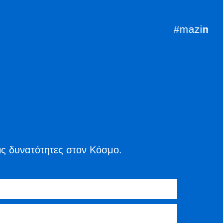
#mazi
mpro
εις δυνατότητες στον Κόσμο.