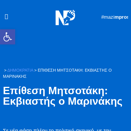
#mazi
mprosta
Ανοίξτε τη γραμμή εργαλείων
>
ΔΗΜΟΚΡΑΤΙΑ
>
ΕΠΊΘΕΣΗ ΜΗΤΣΟΤΆΚΗ: ΕΚΒΙΑΣΤΉΣ Ο
ΜΑΡΙΝΆΚΗΣ
Επίθεση Μητσοτάκη:
Εκβιαστής ο Μαρινάκης
Σε νέα φάση πλέον το πολιτικό σκηνικό, με τον