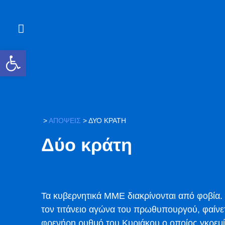
Ανοίξτε τη γραμμή εργαλείων
>
ΑΠΟΨΕΙΣ
>
ΔΎΟ ΚΡΆΤΗ
Δύο κράτη
Τα κυβερνητικά ΜΜΕ διακρίνονται από φοβία. 
τον τιτάνειο αγώνα του πρωθυπουργού, φαίνετ
φρενήρη ρυθμό του Κυριάκου ο οποίος γκρεμί