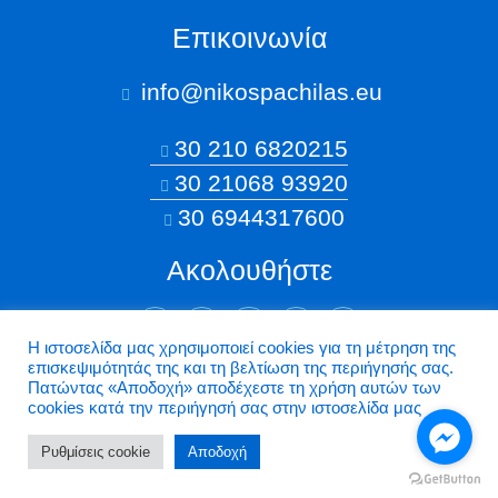
Επικοινωνία
info@nikospachilas.eu​
30 210 6820215
30 21068 93920
30 6944317600
Ακολουθήστε
Η ιστοσελίδα μας χρησιμοποιεί cookies για τη μέτρηση της
επισκεψιμότητάς της και τη βελτίωση της περιήγησής σας.
©2026 Nikospachilas.eu - Design by Dstream
Πατώντας «Aποδοχή» αποδέχεστε τη χρήση αυτών των
cookies κατά την περιήγησή σας στην ιστοσελίδα μας
Ρυθμίσεις cookie
Aποδοχή