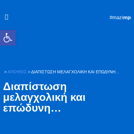
#mazi
mpros
Ανοίξτε τη γραμμή εργαλείων
>
ΑΠΟΨΕΙΣ
>
ΔΙΑΠΊΣΤΩΣΗ ΜΕΛΑΓΧΟΛΙΚΉ ΚΑΙ ΕΠΏΔΥΝΗ…
Διαπίστωση
μελαγχολική και
επώδυνη…