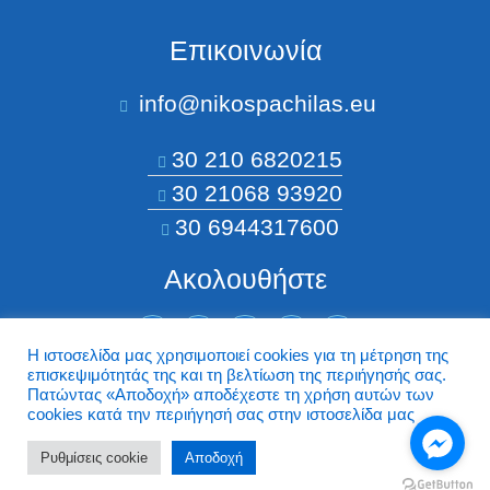
Επικοινωνία
info@nikospachilas.eu​
30 210 6820215
30 21068 93920
30 6944317600
Ακολουθήστε
Η ιστοσελίδα μας χρησιμοποιεί cookies για τη μέτρηση της
επισκεψιμότητάς της και τη βελτίωση της περιήγησής σας.
©2026 Nikospachilas.eu - Design by Dstream
Πατώντας «Aποδοχή» αποδέχεστε τη χρήση αυτών των
cookies κατά την περιήγησή σας στην ιστοσελίδα μας
Ρυθμίσεις cookie
Aποδοχή