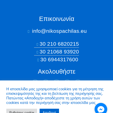
Επικοινωνία
info@nikospachilas.eu​
30 210 6820215
30 21068 93920
30 6944317600
Ακολουθήστε
Η ιστοσελίδα μας χρησιμοποιεί cookies για τη μέτρηση της
επισκεψιμότητάς της και τη βελτίωση της περιήγησής σας.
©2026 Nikospachilas.eu - Design by Dstream
Πατώντας «Aποδοχή» αποδέχεστε τη χρήση αυτών των
cookies κατά την περιήγησή σας στην ιστοσελίδα μας
Ρυθμίσεις cookie
Aποδοχή