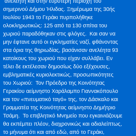
ανελέητη και στην ευρύτερη περιοχή του
σημερινού Δήμου Ήλιδας. Ξημέρωμα της 30ής
Ιουλίου 1943 το Γεράκι πυρπολήθηκε
ολοκληρωτικώς: 125 από τα 130 σπίτια του
χωριού παραδόθηκαν στις φλόγες. Και σαν να
μην έφτανε αυτό οι εγκληματίες ναζί, φθάνοντας
στα όρια της θηριωδίας, βασάνισαν ανελέητα 93
κατοίκους του χωριού που είχαν συλλάβει. Εν
τέλει δε εκτέλεσαν δημοσίως δύο εξέχουσες,
εμβληματικές κυριολεκτικώς, προσωπικότητες
του Χωριού: Τον Πρόεδρο της Κοινότητας
Γερακίου αείμνηστο Χαράλαμπο Γιαννακόπουλο
και τον «πνευματικό ταγό» της, τον Δάσκαλο και
Γραμματέα της Κοινότητας αείμνηστο Δημήτριο
Τσάμη. Το επιβλητικό Μνημείο που εγκαινιάζουμε
θα εκπέμπει πλέον, διαχρονικώς και αδιαλείπτως,
το μήνυμα ότι και από εδώ, από το Γεράκι,