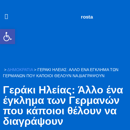
#
Ανοίξτε τη γραμμή εργαλείων
>
ΔΗΜΟΚΡΑΤΙΑ
>
ΓΕΡΆΚΙ ΗΛΕΊΑΣ: ΆΛΛΟ ΈΝΑ ΈΓΚΛΗΜΑ ΤΩΝ
ΓΕΡΜΑΝΏΝ ΠΟΥ ΚΆΠΟΙΟΙ ΘΈΛΟΥΝ ΝΑ ΔΙΑΓΡΆΨΟΥΝ
Γεράκι Ηλείας: Άλλο ένα
έγκλημα των Γερμανών
που κάποιοι θέλουν να
διαγράψουν