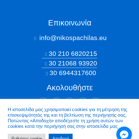
Επικοινωνία
info@nikospachilas.eu​
30 210 6820215
30 21068 93920
30 6944317600
Ακολουθήστε
Η ιστοσελίδα μας χρησιμοποιεί cookies για τη μέτρηση της
επισκεψιμότητάς της και τη βελτίωση της περιήγησής σας.
©2026 Nikospachilas.eu - Design by Dstream
Πατώντας «Aποδοχή» αποδέχεστε τη χρήση αυτών των
cookies κατά την περιήγησή σας στην ιστοσελίδα μας
Ρυθμίσεις cookie
Aποδοχή