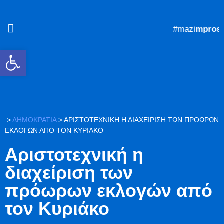
#mazi
mprosta
Ανοίξτε τη γραμμή εργαλείων
>
ΔΗΜΟΚΡΑΤΙΑ
>
ΑΡΙΣΤΟΤΕΧΝΙΚΉ Η ΔΙΑΧΕΊΡΙΣΗ ΤΩΝ ΠΡΌΩΡΩΝ
ΕΚΛΟΓΏΝ ΑΠΌ ΤΟΝ ΚΥΡΙΆΚΟ
Αριστοτεχνική η
διαχείριση των
πρόωρων εκλογών από
τον Κυριάκο