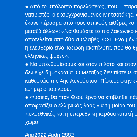
● Από το υπόλοιπο παρελάσεως, που… παραχ
νατιβιστές, ο εκσυγχρονισμένος Μητσοτάκης, 
έκανε πέρασμα από τους αττικούς αιθέρες κα
μεταξύ άλλων: «Να θυμάστε το πιο λακωνικό 
αποτελείται από δύο συλλαβές, ΟΧΙ. Ενα μήνυ
η ελευθερία είναι ιδεώδη ακατάλυτα, που θα
ελληνικές ψυχές».
● Να υπενθυμίσουμε και στον πιλότο και στον
δεν είχε δημοκρατία. Ο Μεταξάς δεν πίστευε σ
καθεστώς της 4ης Αυγούστου. Πίστευε στην ελ
ευημερία του λαού.
● Φυσικά, θα ήταν Θεού έργο να επιβληθεί κά
αποφασίζει ο ελληνικός λαός για τη μοίρα του 
πολυεθνικές και η υπερεθνική κερδοσκοπική σπ
χώρα.
#np2022 #pdm2882