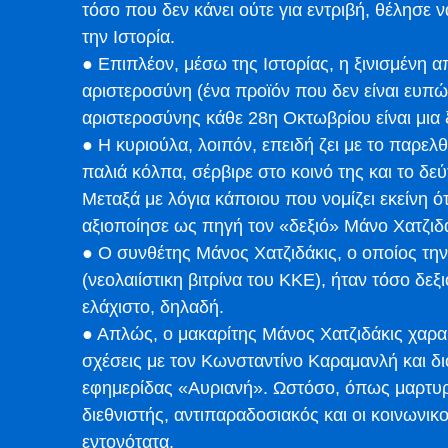
τόσο που δεν κάνει ούτε για εντριβή, θέλησε 
την Ιστορία.
● Επιπλέον, μέσω της Ιστορίας, η ξινισμένη 
αριστεροσύνη (ένα προϊόν που δεν είναι ευπ
αριστεροσύνης κάθε 28η Οκτωβρίου είναι μια
● Η κυριούλα, λοιπόν, επειδή ζει με το παρελθ
παλιά κόλπα, σέρβιρε στο κοινό της και το δε
Μεταξά με λόγια κάποιου που νομίζει εκείνη ό
αξιοποίησε ως πηγή τον «δεξιό» Μάνο Χατζιδά
● Ο συνθέτης Μάνος Χατζιδάκις, ο οποίος τη
(νεολαιίστικη βιτρίνα του ΚΚΕ), ήταν τόσο δε
ελάχιστο, δηλαδή.
● Απλώς, ο μακαρίτης Μάνος Χατζιδάκις χαρακ
σχέσεις με τον Κωνσταντίνο Καραμανλή και διό
εφημερίδας «Αυριανή». Ωστόσο, όπως μαρτυρού
διεθνιστής, αντιπαραδοσιακός και οι κοινωνικο
εντονότατα.