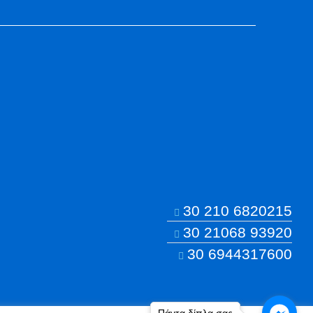
30 210 6820215
30 21068 93920
30 6944317600
Πάντα δίπλα σας