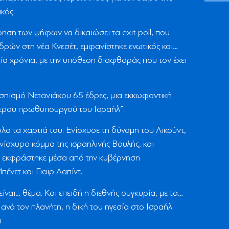
κός.
ηση των ψήφων να δικαιώσει τα exit poll, που
δρών στη νέα Κνεσέτ, εμφανίστηκε ενωτικός και…
ία χρόνια, με την υπόθεση διαφθοράς που τον έχει
σπισμό Νετανιάχου 65 έδρες, μια εκκωφαντική
ότερου πρωθυπουργού του Ισραήλ”.
λα τα χαρτιά του. Ενίσχυσε τη δύναμη του Λικούντ,
ίσχυρο κόμμα της ισραηλινής Βουλής, και
ς εκφράστηκε μέσα από την κυβέρνηση
ένετ και Γιαϊρ Λαπίντ.
είναι… θέμα. Και επειδή η διεθνής συγκυρία, με τα…
ανά τον πλανήτη, η δική του ηγεσία στο Ισραήλ
α