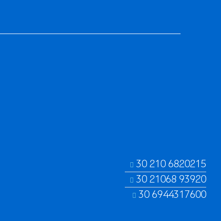
30 210 6820215
30 21068 93920
30 6944317600