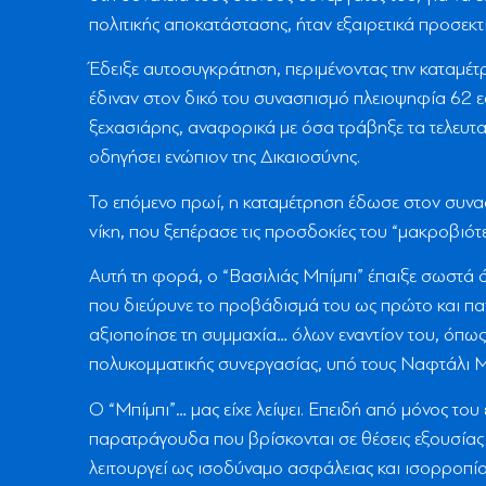
πολιτικής αποκατάστασης, ήταν εξαιρετικά προσεκτι
Έδειξε αυτοσυγκράτηση, περιμένοντας την καταμέτρ
έδιναν στον δικό του συνασπισμό πλειοψηφία 62 ε
ξεχασιάρης, αναφορικά με όσα τράβηξε τα τελευτα
οδηγήσει ενώπιον της Δικαιοσύνης.
Το επόμενο πρωί, η καταμέτρηση έδωσε στον συνα
νίκη, που ξεπέρασε τις προσδοκίες του “μακροβι
Αυτή τη φορά, ο “Βασιλιάς Μπίμπι” έπαιξε σωστά ό
που διεύρυνε το προβάδισμά του ως πρώτο και παν
αξιοποίησε τη συμμαχία… όλων εναντίον του, όπω
πολυκομματικής συνεργασίας, υπό τους Ναφτάλι Μπ
Ο “Μπίμπι”… μας είχε λείψει. Επειδή από μόνος του 
παρατράγουδα που βρίσκονται σε θέσεις εξουσίας 
λειτουργεί ως ισοδύναμο ασφάλειας και ισορροπί