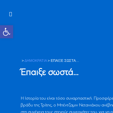
Ανοίξτε τη γραμμή εργαλείων
>
ΔΗΜΟΚΡΑΤΙΑ
>
ΈΠΑΙΞΕ ΣΩΣΤΆ…
Έπαιξε σωστά…
Η Ιστορία του είναι τόσο συναρπαστική. Προσφέρε
βράδυ της Τρίτης, ο Μπέντζαμιν Νετανιάχου ανέβηκ
στη συνέχεια τους στενούς συνεργάτες του, για να ε