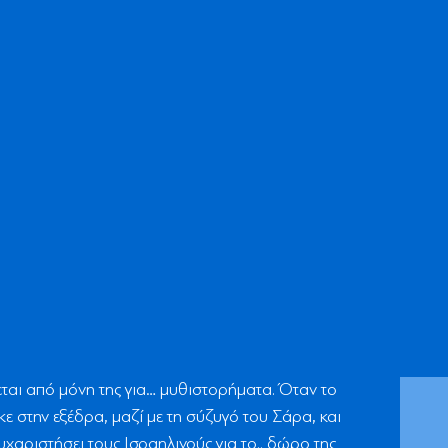
ται από μόνη της για… μυθιστορήματα. Όταν το
ε στην εξέδρα, μαζί με τη σύζυγό του Σάρα, και
υχαριστήσει τους Ισραηλινούς για το.. δώρο της