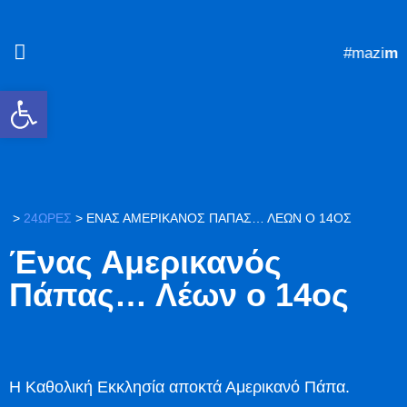
#mazi
mpr
Ανοίξτε τη γραμμή εργαλείων
>
24ΩΡΕΣ
>
ΈΝΑΣ ΑΜΕΡΙΚΑΝΌΣ ΠΆΠΑΣ… ΛΈΩΝ Ο 14ΟΣ
Ένας Αμερικανός
Πάπας… Λέων ο 14ος
Η Καθολική Εκκλησία αποκτά Αμερικανό Πάπα.