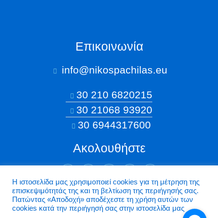
Επικοινωνία
info@nikospachilas.eu​
30 210 6820215
30 21068 93920
30 6944317600
Ακολουθήστε
Η ιστοσελίδα μας χρησιμοποιεί cookies για τη μέτρηση της
επισκεψιμότητάς της και τη βελτίωση της περιήγησής σας.
©2026 Nikospachilas.eu - Design by Dstream
Πατώντας «Aποδοχή» αποδέχεστε τη χρήση αυτών των
cookies κατά την περιήγησή σας στην ιστοσελίδα μας