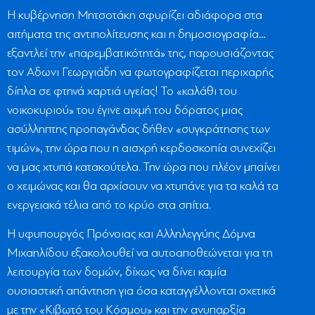
Η κυβέρνηση Μητσοτάκη σφυρίζει αδιάφορα στα
αιτήματα της αντιπολίτευσης και η δημοσιογραφία…
εξαντλεί την «παρεμβατικότητά» της, παρουσιάζοντας
τον Αδωνι Γεωργιάδη να φωτογραφίζεται περιχαρής
δίπλα σε φτηνά χαρτιά υγείας! Το «καλάθι του
νοικοκυριού» του έγινε αιχμή του δόρατος μιας
ασύλληπτης προπαγάνδας δήθεν «συγκράτησης των
τιμών», την ώρα που η αισχρή κερδοσκοπία συνεχίζει
να μας χτυπά κατακούτελα. Την ώρα που πλέον μπαίνει
ο χειμώνας και θα αρχίσουν να χτυπάνε για τα καλά τα
ενεργειακά τέλια από το κρύο στα σπίτια.
Η υφυπουργός Πρόνοιας και Αλληλεγγύης Δόμνα
Μιχαηλίδου εξακολουθεί να αυτοαποθεώνεται για τη
λειτουργία των δομών, δίχως να δίνει καμία
ουσιαστική απάντηση για όσα καταγγέλλονται σχετικά
με την «Κιβωτό του Κόσμου» και την ανυπαρξία