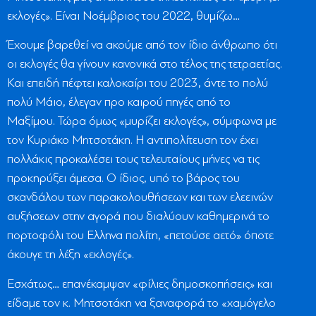
εκλογές». Είναι Νοέμβριος του 2022, θυμίζω…
Έχουμε βαρεθεί να ακούμε από τον ίδιο άνθρωπο ότι
οι εκλογές θα γίνουν κανονικά στο τέλος της τετραετίας.
Και επειδή πέφτει καλοκαίρι του 2023, άντε το πολύ
πολύ Μάιο, έλεγαν προ καιρού πηγές από το
Μαξίμου. Τώρα όμως «μυρίζει εκλογές», σύμφωνα με
τον Κυριάκο Μητσοτάκη. Η αντιπολίτευση τον έχει
πολλάκις προκαλέσει τους τελευταίους μήνες να τις
προκηρύξει άμεσα. Ο ίδιος, υπό το βάρος του
σκανδάλου των παρακολουθήσεων και των ελεεινών
αυξήσεων στην αγορά που διαλύουν καθημερινά το
πορτοφόλι του Ελληνα πολίτη, «πετούσε αετό» όποτε
άκουγε τη λέξη «εκλογές».
Εσχάτως… επανέκαμψαν «φίλιες δημοσκοπήσεις» και
είδαμε τον κ. Μητσοτάκη να ξαναφορά το «χαμόγελο