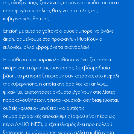
της αλαζονείας», ξεχνώντας τη μόνιμη επωδό του ότι η
προσφυγή στις κάλπες θα γίνει στο τέλος της
κυβερνητικής θητείας.
Επειδή με αυτό το γαϊτανάκι ουδείς μπορεί να βγάλει
άκρη, ας μείνουμε στα προφανή: «Μυρίζουν οι
εκλογές», αλλά «βρομάνε τα σκάνδαλα»!
Η υπόθεση των παρακολουθήσεων έχει ξεπεράσει
ακόμη και τα όρια της φαντασίας. Σε εβδομαδιαία
βάση, τα ρεπορτάζ πέφτουν σαν κοτρόνες στο κεφάλι
της κυβέρνησης, η οποία αντιδρά λες και απλώς…
ψιχαλίζει. Εκατοντάδες ονόματα βγαίνουν στις λίστες
παρακολουθήσεων, τίποτα -φυσικά- δεν διαψεύδεται,
ουδείς -φυσικά- μηνύεται για αυτές τις
δημοσιογραφικές αποκαλύψεις (αφού είναι πέρα ως
πέρα ΑΛΗΘΙΝΕΣ), ο εξευτελισμός έχει προ πολλού
ξεπεράσει τα σύνορα της χώρας, αλλά η κυβέρνηση