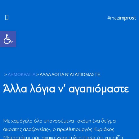
#mazi
mprosta
Ανοίξτε τη γραμμή εργαλείων
>
ΔΗΜΟΚΡΑΤΙΑ
>
ΆΛΛΑ ΛΌΓΙΑ Ν’ ΑΓΑΠΙΌΜΑΣΤΕ
Άλλα λόγια ν’ αγαπιόμαστε
Με χαμόγελο όλο υπονοούμενα -ακόμη ένα δείγμα
άκρατης αλαζονείας-, ο πρωθυπουργός Κυριάκος
Μητσοτάκης μάς ανακοίνωσε τηλεοπτικώς ότι «μυρίζει